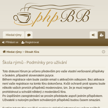
Hledat rýmy
ór
řih
eg
Přihlásit se
Registrovat
a
lá
ist
Hledat rýmy
Obsah fóra
sit
ro
Škola rýmů - Podmínky pro užívání
se
va
t
Toto diskusní fórum je určeno především pro vaše vlastní veršované příspěvky
v českém, případně slovenském jazyce.
Během registrace vám bude zaslán email s aktivačním odkazem. Bez aktivace
není vaše registrace na tomto fóru dokončena. Kvůli ochraně proti spamu bude
několik vašich prvních příspěvků moderováno, tzn. že je musí nejprve
prohlédnout a schválit některý z moderátorů fóra.
Po úspěšném zaregistrování se prosím představte aspoň jedním příspěvkem.
Uživatelé s nulovým počtem schválených příspěvků budou časem smazáni.