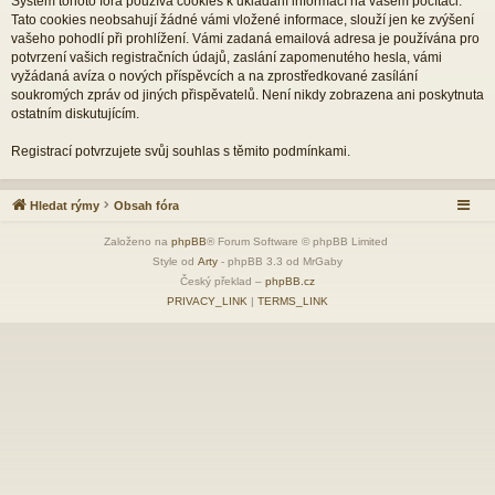
Systém tohoto fóra používá cookies k ukládání informací na vašem počítači.
Tato cookies neobsahují žádné vámi vložené informace, slouží jen ke zvýšení
vašeho pohodlí při prohlížení. Vámi zadaná emailová adresa je používána pro
potvrzení vašich registračních údajů, zaslání zapomenutého hesla, vámi
vyžádaná avíza o nových příspěvcích a na zprostředkované zasílání
soukromých zpráv od jiných přispěvatelů. Není nikdy zobrazena ani poskytnuta
ostatním diskutujícím.
Registrací potvrzujete svůj souhlas s těmito podmínkami.
Hledat rýmy
Obsah fóra
Založeno na
phpBB
® Forum Software © phpBB Limited
Style od
Arty
- phpBB 3.3 od MrGaby
Český překlad –
phpBB.cz
PRIVACY_LINK
|
TERMS_LINK