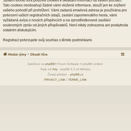
Systém tohoto fóra používá cookies k ukládání informací na vašem počítači.
Tato cookies neobsahují žádné vámi vložené informace, slouží jen ke zvýšení
vašeho pohodlí při prohlížení. Vámi zadaná emailová adresa je používána pro
potvrzení vašich registračních údajů, zaslání zapomenutého hesla, vámi
vyžádaná avíza o nových příspěvcích a na zprostředkované zasílání
soukromých zpráv od jiných přispěvatelů. Není nikdy zobrazena ani poskytnuta
ostatním diskutujícím.
Registrací potvrzujete svůj souhlas s těmito podmínkami.
Hledat rýmy
Obsah fóra
Založeno na
phpBB
® Forum Software © phpBB Limited
Style od
Arty
- phpBB 3.3 od MrGaby
Český překlad –
phpBB.cz
PRIVACY_LINK
|
TERMS_LINK