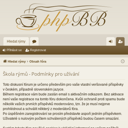
Hledat rýmy
ór
řih
eg
Přihlásit se
Registrovat
a
lá
ist
Hledat rýmy
Obsah fóra
sit
ro
Škola rýmů - Podmínky pro užívání
se
va
t
Toto diskusní fórum je určeno především pro vaše vlastní veršované příspěvky
v českém, případně slovenském jazyce.
Během registrace vám bude zaslán email s aktivačním odkazem. Bez aktivace
není vaše registrace na tomto fóru dokončena. Kvůli ochraně proti spamu bude
několik vašich prvních příspěvků moderováno, tzn. že je musí nejprve
prohlédnout a schválit některý z moderátorů fóra.
Po úspěšném zaregistrování se prosím představte aspoň jedním příspěvkem.
Uživatelé s nulovým počtem schválených příspěvků budou časem smazáni.