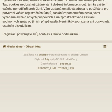
Systém tohoto fóra používá cookies k ukládání informací na vašem počítači.
Tato cookies neobsahují žádné vámi vložené informace, slouží jen ke zvýšení
vašeho pohodlí při prohlížení. Vámi zadaná emailová adresa je používána pro
potvrzení vašich registračních údajů, zaslání zapomenutého hesla, vámi
vyžádaná avíza o nových příspěvcích a na zprostředkované zasílání
soukromých zpráv od jiných přispěvatelů. Není nikdy zobrazena ani poskytnuta
ostatním diskutujícím.
Registrací potvrzujete svůj souhlas s těmito podmínkami.
Hledat rýmy
Obsah fóra
Založeno na
phpBB
® Forum Software © phpBB Limited
Style od
Arty
- phpBB 3.3 od MrGaby
Český překlad –
phpBB.cz
PRIVACY_LINK
|
TERMS_LINK