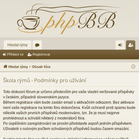
Hledat rýmy
ór
řih
eg
Přihlásit se
Registrovat
a
lá
ist
Hledat rýmy
Obsah fóra
sit
ro
Škola rýmů - Podmínky pro užívání
se
va
t
Toto diskusní fórum je určeno především pro vaše vlastní veršované příspěvky
v českém, případně slovenském jazyce.
Během registrace vám bude zaslán email s aktivačním odkazem. Bez aktivace
není vaše registrace na tomto fóru dokončena. Kvůli ochraně proti spamu bude
několik vašich prvních příspěvků moderováno, tzn. že je musí nejprve
prohlédnout a schválit některý z moderátorů fóra.
Po úspěšném zaregistrování se prosím představte aspoň jedním příspěvkem.
Uživatelé s nulovým počtem schválených příspěvků budou časem smazáni.