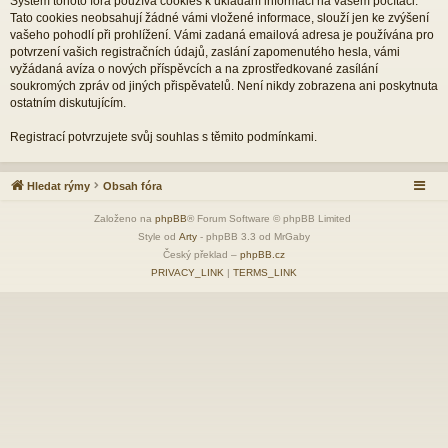
Systém tohoto fóra používá cookies k ukládání informací na vašem počítači.
Tato cookies neobsahují žádné vámi vložené informace, slouží jen ke zvýšení
vašeho pohodlí při prohlížení. Vámi zadaná emailová adresa je používána pro
potvrzení vašich registračních údajů, zaslání zapomenutého hesla, vámi
vyžádaná avíza o nových příspěvcích a na zprostředkované zasílání
soukromých zpráv od jiných přispěvatelů. Není nikdy zobrazena ani poskytnuta
ostatním diskutujícím.
Registrací potvrzujete svůj souhlas s těmito podmínkami.
Hledat rýmy
Obsah fóra
Založeno na
phpBB
® Forum Software © phpBB Limited
Style od
Arty
- phpBB 3.3 od MrGaby
Český překlad –
phpBB.cz
PRIVACY_LINK
|
TERMS_LINK