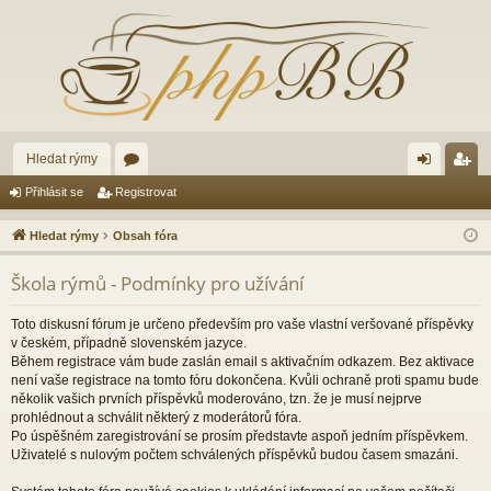
Hledat rýmy
ór
řih
eg
Přihlásit se
Registrovat
a
lá
ist
Hledat rýmy
Obsah fóra
sit
ro
Škola rýmů - Podmínky pro užívání
se
va
t
Toto diskusní fórum je určeno především pro vaše vlastní veršované příspěvky
v českém, případně slovenském jazyce.
Během registrace vám bude zaslán email s aktivačním odkazem. Bez aktivace
není vaše registrace na tomto fóru dokončena. Kvůli ochraně proti spamu bude
několik vašich prvních příspěvků moderováno, tzn. že je musí nejprve
prohlédnout a schválit některý z moderátorů fóra.
Po úspěšném zaregistrování se prosím představte aspoň jedním příspěvkem.
Uživatelé s nulovým počtem schválených příspěvků budou časem smazáni.