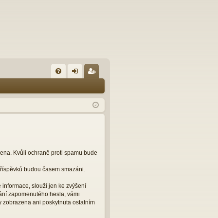
FA
řih
eg
Q
lá
ist
sit
ro
se
va
t
čena. Kvůli ochraně proti spamu bude
 příspěvků budou časem smazáni.
informace, slouží jen ke zvýšení
slání zapomenutého hesla, vámi
y zobrazena ani poskytnuta ostatním