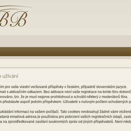
 užívání
ším pro vaše vlastní veršované příspěvky v českém, případně slovenském jazyce.
il s aktivačním odkazem. Bez aktivace není vaše registrace na tomto fóru dokon
rováno, tzn. že je musí nejprve prohlédnout a schválit některý z moderátorů fóra.
m představte aspoň jedním příspěvkem. Uživatelé s nulovým počtem schválených
ukládání informací na vašem počítači. Tato cookies neobsahují žádné vámi vložené 
zadaná emailová adresa je používána pro potvrzení vašich registračních údajů, za
a na zprostředkované zasílání soukromých zpráv od jiných přispěvatelů. Není nikd