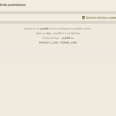
 těmito podmínkami.
Smazat všechny cookie
Založeno na
phpBB
® Forum Software © phpBB Limited
Style od
Arty
- phpBB 3.3 od MrGaby
Český překlad –
phpBB.cz
PRIVACY_LINK
|
TERMS_LINK