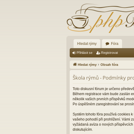
Hledat rýmy
Fóra
Přihlásit se
Registrovat
Hledat rýmy
Obsah fóra
Škola rýmů - Podmínky pro
Toto diskusní fórum je určeno předev
Během registrace vám bude zaslán ema
několik vašich prvních příspěvků mode
Po úspěšném zaregistrování se prosí
Systém tohoto fóra používá cookies k 
vašeho pohodlí při prohlížení. Vámi 
vyžádaná avíza o nových příspěvcích 
diskutujícím.