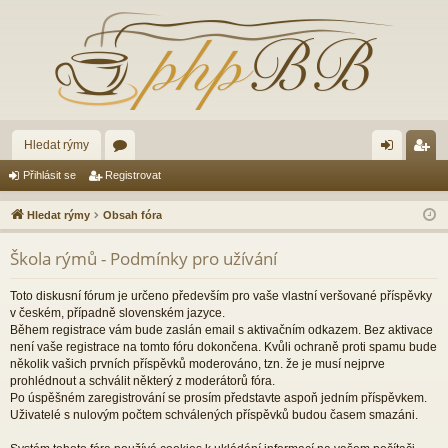
Hledat rýmy
ór
řih
eg
Přihlásit se
Registrovat
a
lá
ist
Hledat rýmy
Obsah fóra
sit
ro
Škola rýmů - Podmínky pro užívání
se
va
t
Toto diskusní fórum je určeno především pro vaše vlastní veršované příspěvky
v českém, případně slovenském jazyce.
Během registrace vám bude zaslán email s aktivačním odkazem. Bez aktivace
není vaše registrace na tomto fóru dokončena. Kvůli ochraně proti spamu bude
několik vašich prvních příspěvků moderováno, tzn. že je musí nejprve
prohlédnout a schválit některý z moderátorů fóra.
Po úspěšném zaregistrování se prosím představte aspoň jedním příspěvkem.
Uživatelé s nulovým počtem schválených příspěvků budou časem smazáni.