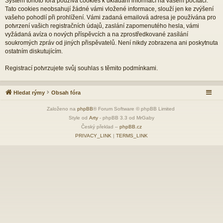
Systém tohoto fóra používá cookies k ukládání informací na vašem počítači.
Tato cookies neobsahují žádné vámi vložené informace, slouží jen ke zvýšení
vašeho pohodlí při prohlížení. Vámi zadaná emailová adresa je používána pro
potvrzení vašich registračních údajů, zaslání zapomenutého hesla, vámi
vyžádaná avíza o nových příspěvcích a na zprostředkované zasílání
soukromých zpráv od jiných přispěvatelů. Není nikdy zobrazena ani poskytnuta
ostatním diskutujícím.
Registrací potvrzujete svůj souhlas s těmito podmínkami.
Hledat rýmy
Obsah fóra
Založeno na
phpBB
® Forum Software © phpBB Limited
Style od
Arty
- phpBB 3.3 od MrGaby
Český překlad –
phpBB.cz
PRIVACY_LINK
|
TERMS_LINK