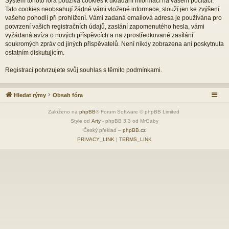
Systém tohoto fóra používá cookies k ukládání informací na vašem počítači.
Tato cookies neobsahují žádné vámi vložené informace, slouží jen ke zvýšení
vašeho pohodlí při prohlížení. Vámi zadaná emailová adresa je používána pro
potvrzení vašich registračních údajů, zaslání zapomenutého hesla, vámi
vyžádaná avíza o nových příspěvcích a na zprostředkované zasílání
soukromých zpráv od jiných přispěvatelů. Není nikdy zobrazena ani poskytnuta
ostatním diskutujícím.
Registrací potvrzujete svůj souhlas s těmito podmínkami.
Hledat rýmy
Obsah fóra
Založeno na
phpBB
® Forum Software © phpBB Limited
Style od
Arty
- phpBB 3.3 od MrGaby
Český překlad –
phpBB.cz
PRIVACY_LINK
|
TERMS_LINK