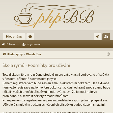
Hledat rýmy
ór
řih
eg
Přihlásit se
Registrovat
a
lá
ist
Hledat rýmy
Obsah fóra
sit
ro
Škola rýmů - Podmínky pro užívání
se
va
t
Toto diskusní fórum je určeno především pro vaše vlastní veršované příspěvky
v českém, případně slovenském jazyce.
Během registrace vám bude zaslán email s aktivačním odkazem. Bez aktivace
není vaše registrace na tomto fóru dokončena. Kvůli ochraně proti spamu bude
několik vašich prvních příspěvků moderováno, tzn. že je musí nejprve
prohlédnout a schválit některý z moderátorů fóra.
Po úspěšném zaregistrování se prosím představte aspoň jedním příspěvkem.
Uživatelé s nulovým počtem schválených příspěvků budou časem smazáni.