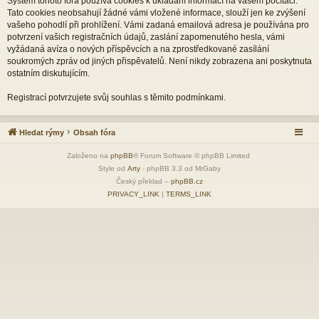
Systém tohoto fóra používá cookies k ukládání informací na vašem počítači.
Tato cookies neobsahují žádné vámi vložené informace, slouží jen ke zvýšení
vašeho pohodlí při prohlížení. Vámi zadaná emailová adresa je používána pro
potvrzení vašich registračních údajů, zaslání zapomenutého hesla, vámi
vyžádaná avíza o nových příspěvcích a na zprostředkované zasílání
soukromých zpráv od jiných přispěvatelů. Není nikdy zobrazena ani poskytnuta
ostatním diskutujícím.
Registrací potvrzujete svůj souhlas s těmito podmínkami.
Hledat rýmy
Obsah fóra
Založeno na
phpBB
® Forum Software © phpBB Limited
Style od
Arty
- phpBB 3.3 od MrGaby
Český překlad –
phpBB.cz
PRIVACY_LINK
|
TERMS_LINK