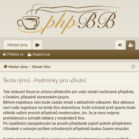
Hledat rýmy
ór
řih
eg
Přihlásit se
Registrovat
a
lá
ist
Hledat rýmy
Obsah fóra
sit
ro
Škola rýmů - Podmínky pro užívání
se
va
t
Toto diskusní fórum je určeno především pro vaše vlastní veršované příspěvky
v českém, případně slovenském jazyce.
Během registrace vám bude zaslán email s aktivačním odkazem. Bez aktivace
není vaše registrace na tomto fóru dokončena. Kvůli ochraně proti spamu bude
několik vašich prvních příspěvků moderováno, tzn. že je musí nejprve
prohlédnout a schválit některý z moderátorů fóra.
Po úspěšném zaregistrování se prosím představte aspoň jedním příspěvkem.
Uživatelé s nulovým počtem schválených příspěvků budou časem smazáni.