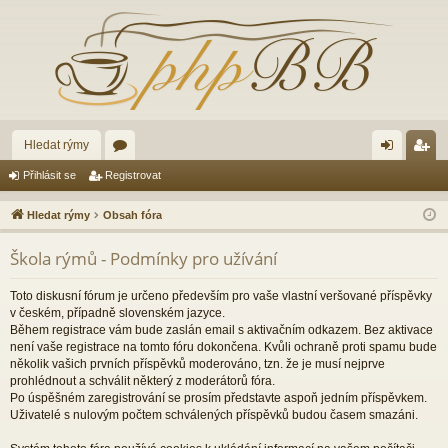
Hledat rýmy
ór
řih
eg
Přihlásit se
Registrovat
a
lá
ist
Hledat rýmy
Obsah fóra
sit
ro
Škola rýmů - Podmínky pro užívání
se
va
t
Toto diskusní fórum je určeno především pro vaše vlastní veršované příspěvky
v českém, případně slovenském jazyce.
Během registrace vám bude zaslán email s aktivačním odkazem. Bez aktivace
není vaše registrace na tomto fóru dokončena. Kvůli ochraně proti spamu bude
několik vašich prvních příspěvků moderováno, tzn. že je musí nejprve
prohlédnout a schválit některý z moderátorů fóra.
Po úspěšném zaregistrování se prosím představte aspoň jedním příspěvkem.
Uživatelé s nulovým počtem schválených příspěvků budou časem smazáni.