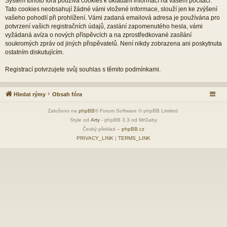
Systém tohoto fóra používá cookies k ukládání informací na vašem počítači.
Tato cookies neobsahují žádné vámi vložené informace, slouží jen ke zvýšení
vašeho pohodlí při prohlížení. Vámi zadaná emailová adresa je používána pro
potvrzení vašich registračních údajů, zaslání zapomenutého hesla, vámi
vyžádaná avíza o nových příspěvcích a na zprostředkované zasílání
soukromých zpráv od jiných přispěvatelů. Není nikdy zobrazena ani poskytnuta
ostatním diskutujícím.
Registrací potvrzujete svůj souhlas s těmito podmínkami.
Hledat rýmy
Obsah fóra
Založeno na
phpBB
® Forum Software © phpBB Limited
Style od
Arty
- phpBB 3.3 od MrGaby
Český překlad –
phpBB.cz
PRIVACY_LINK
|
TERMS_LINK