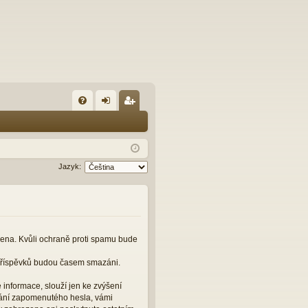
FA
řih
eg
Q
lá
ist
sit
ro
Jazyk:
se
va
t
čena. Kvůli ochraně proti spamu bude
 příspěvků budou časem smazáni.
informace, slouží jen ke zvýšení
slání zapomenutého hesla, vámi