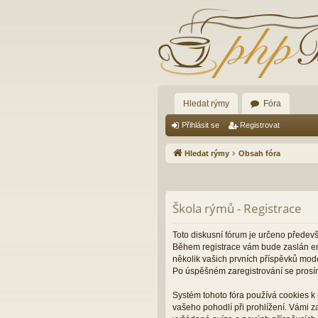
Hledat rýmy
Fóra
Přihlásit se
Registrovat
Hledat rýmy
Obsah fóra
Škola rýmů - Registrace
Toto diskusní fórum je určeno předev
Během registrace vám bude zaslán ema
několik vašich prvních příspěvků mode
Po úspěšném zaregistrování se prosí
Systém tohoto fóra používá cookies k 
vašeho pohodlí při prohlížení. Vámi 