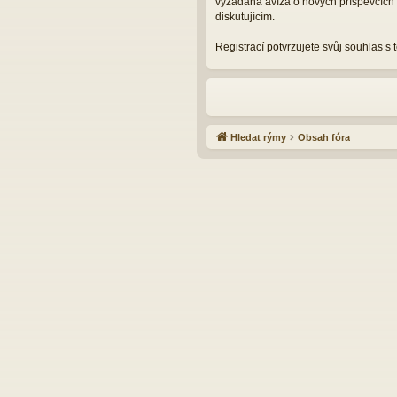
vyžádaná avíza o nových příspěvcích 
diskutujícím.
Registrací potvrzujete svůj souhlas s
Hledat rýmy
Obsah fóra