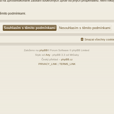
a na zprostředkované zasílání soukromých zpráv od jiných přispěvatelů. Není nikd
 těmito podmínkami.
Smazat všechny cookie
Založeno na
phpBB
® Forum Software © phpBB Limited
Style od
Arty
- phpBB 3.3 od MrGaby
Český překlad –
phpBB.cz
PRIVACY_LINK
|
TERMS_LINK