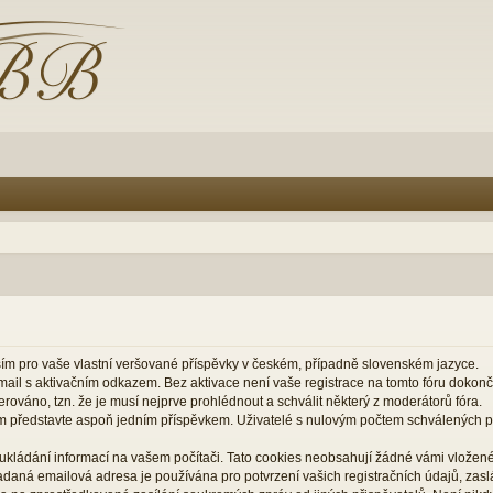
ším pro vaše vlastní veršované příspěvky v českém, případně slovenském jazyce.
il s aktivačním odkazem. Bez aktivace není vaše registrace na tomto fóru dokon
rováno, tzn. že je musí nejprve prohlédnout a schválit některý z moderátorů fóra.
m představte aspoň jedním příspěvkem. Uživatelé s nulovým počtem schválených
ukládání informací na vašem počítači. Tato cookies neobsahují žádné vámi vložené 
zadaná emailová adresa je používána pro potvrzení vašich registračních údajů, za