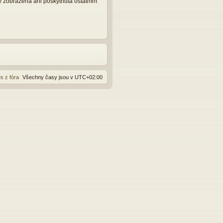
y zobrazena ani poskytnuta ostatním
s z fóra
Všechny časy jsou v
UTC+02:00