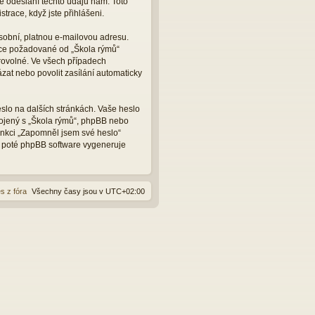
e odeslání těchto údajů nám. Toto
trace, když jste přihlášeni.
sobní, platnou e-mailovou adresu.
ace požadované od „Škola rýmů“
rovolné. Ve všech případech
zat nebo povolit zasílání automaticky
slo na dalších stránkách. Vaše heslo
pojený s „Škola rýmů“, phpBB nebo
funkci „Zapomněl jsem své heslo“
 poté phpBB software vygeneruje
s z fóra
Všechny časy jsou v
UTC+02:00