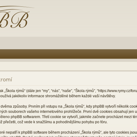
kromí
ak „Škola rýmů“ (dále jen “my”, “nás”, “naše”, “Škola rýmů”, “https://www.rymy.cz/f
oužívá jakékoliv informace shromážděné během každé vaší návštěvy.
věma způsoby. Prvním při vstupu na „Škola rýmů“, kdy phpBB vytvoří několik cooki
ných souborech vašeho internetového prohlížeče. První dvě cookies obsahují jen už
děleno phpBB softwarem. Třetí cookie se vytvoří, jakmile začnete procházet mezi té
 již přečetli, což vede k snažšímu a pohodlnějšímu pohybu po fóru.
které nepatří k phpBB software během procházení „Škola rýmů“, ale tyto cookies js