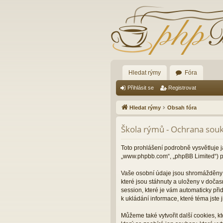
Hledat rýmy
Fóra
Přihlásit se
Registrovat
Hledat rýmy
Obsah fóra
Škola rýmů - Ochrana sou
Toto prohlášení podrobně vysvětluje j
„www.phpbb.com“, „phpBB Limited“) p
Vaše osobní údaje jsou shromážděny d
které jsou stáhnuty a uloženy v dočas
session, které je vám automaticky při
k ukládání informace, které téma jste
Můžeme také vytvořit další cookies, 