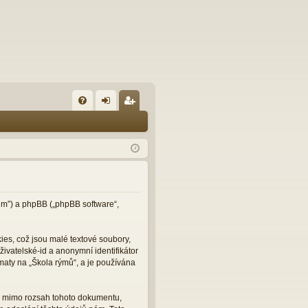
FA
řih
eg
Q
lá
ist
sit
ro
se
va
t
orum”) a phpBB („phpBB software“,
es, což jsou malé textové soubory,
ivatelské-id a anonymní identifikátor
maty na „Škola rýmů“, a je používána
ou mimo rozsah tohoto dokumentu,