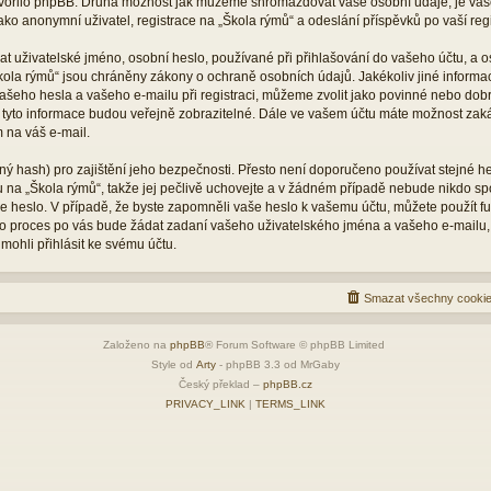
vytvořilo phpBB. Druhá možnost jak můžeme shromažďovat vaše osobní údaje, je vaš
ko anonymní uživatel, registrace na „Škola rýmů“ a odeslání příspěvků po vaší regis
 uživatelské jméno, osobní heslo, používané při přihlašování do vašeho účtu, a o
kola rýmů“ jsou chráněny zákony o ochraně osobních údajů. Jakékoliv jiné inform
šeho hesla a vašeho e-mailu při registraci, můžeme zvolit jako povinné nebo dob
 tyto informace budou veřejně zobrazitelné. Dále ve vašem účtu máte možnost zaká
 na váš e-mail.
ý hash) pro zajištění jeho bezpečnosti. Přesto není doporučeno používat stejné he
tu na „Škola rýmů“, takže jej pečlivě uchovejte a v žádném případě nebude nikdo s
vaše heslo. V případě, že byste zapomněli vaše heslo k vašemu účtu, můžete použít 
 proces po vás bude žádat zadaní vašeho uživatelského jména a vašeho e-mailu,
mohli přihlásit ke svému účtu.
Smazat všechny cookie
Založeno na
phpBB
® Forum Software © phpBB Limited
Style od
Arty
- phpBB 3.3 od MrGaby
Český překlad –
phpBB.cz
PRIVACY_LINK
|
TERMS_LINK