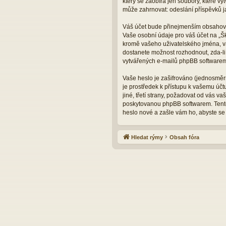
který se zaobírá jen soubory, které 
může zahrnovat: odeslání příspěvků ja
Váš účet bude přinejmenším obsahovat
Vaše osobní údaje pro váš účet na „Š
kromě vašeho uživatelského jména, va
dostanete možnost rozhodnout, zda-li
vytvářených e-mailů phpBB softwarem
Vaše heslo je zašifrováno (jednosměrn
je prostředek k přístupu k vašemu úč
jiné, třetí strany, požadovat od vás 
poskytovanou phpBB softwarem. Tento
heslo nové a zašle vám ho, abyste se 
Hledat rýmy
Obsah fóra