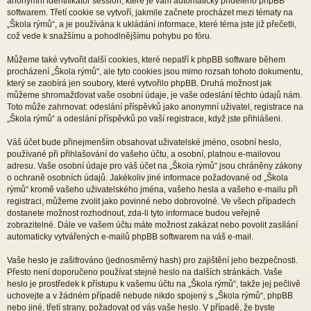
anonymní identifikátor session, které je vám automaticky přiděleno phpBB
softwarem. Třetí cookie se vytvoří, jakmile začnete procházet mezi tématy na
„Škola rýmů“, a je používána k ukládání informace, které téma jste již přečetli,
což vede k snažšímu a pohodlnějšímu pohybu po fóru.
Můžeme také vytvořit další cookies, které nepatří k phpBB software během
procházení „Škola rýmů“, ale tyto cookies jsou mimo rozsah tohoto dokumentu,
který se zaobírá jen soubory, které vytvořilo phpBB. Druhá možnost jak
můžeme shromažďovat vaše osobní údaje, je vaše odeslání těchto údajů nám.
Toto může zahrnovat: odeslání příspěvků jako anonymní uživatel, registrace na
„Škola rýmů“ a odeslání příspěvků po vaší registrace, když jste přihlášeni.
Váš účet bude přinejmenším obsahovat uživatelské jméno, osobní heslo,
používané při přihlašování do vašeho účtu, a osobní, platnou e-mailovou
adresu. Vaše osobní údaje pro váš účet na „Škola rýmů“ jsou chráněny zákony
o ochraně osobních údajů. Jakékoliv jiné informace požadované od „Škola
rýmů“ kromě vašeho uživatelského jména, vašeho hesla a vašeho e-mailu při
registraci, můžeme zvolit jako povinné nebo dobrovolné. Ve všech případech
dostanete možnost rozhodnout, zda-li tyto informace budou veřejně
zobrazitelné. Dále ve vašem účtu máte možnost zakázat nebo povolit zasílání
automaticky vytvářených e-mailů phpBB softwarem na váš e-mail.
Vaše heslo je zašifrováno (jednosměrný hash) pro zajištění jeho bezpečnosti.
Přesto není doporučeno používat stejné heslo na dalších stránkách. Vaše
heslo je prostředek k přístupu k vašemu účtu na „Škola rýmů“, takže jej pečlivě
uchovejte a v žádném případě nebude nikdo spojený s „Škola rýmů“, phpBB
nebo jiné, třetí strany, požadovat od vás vaše heslo. V případě, že byste