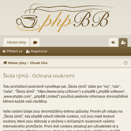
Hledat rýmy
ór
řih
eg
Přihlásit se
Registrovat
a
lá
ist
Hledat rýmy
Obsah fóra
sit
ro
Škola rýmů - Ochrana soukromí
se
va
t
Toto prohlášení podrobně vysvětluje jak „Škola rýmů“ (dále jen “my”, “nás”,
“naše”, “Škola rýmů”, “https://www.rymy.cz/forum”) a phpBB („phpBB software“,
„www.phpbb.com“, „phpBB Limited“) používá jakékoliv informace shromážděné
během každé vaší návštěvy.
Vaše osobní údaje jsou shromážděny dvěma způsoby. Prvním při vstupu na
„Škola rýmů“, kdy phpBB vytvoří několik cookies, což jsou malé textové
soubory, které jsou stáhnuty a uloženy v dočasných souborech vašeho
internetového prohlížeče. První dvě cookies obsahují jen uživatelské-id a