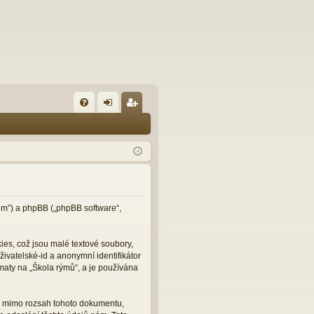
FA
řih
eg
Q
lá
ist
sit
ro
se
va
t
orum”) a phpBB („phpBB software“,
es, což jsou malé textové soubory,
ivatelské-id a anonymní identifikátor
maty na „Škola rýmů“, a je používána
ou mimo rozsah tohoto dokumentu,