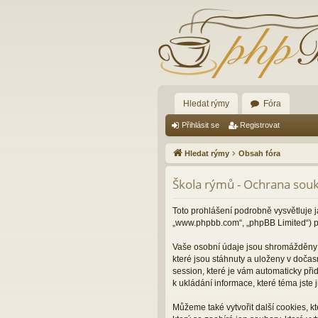
Hledat rýmy
Fóra
Přihlásit se
Registrovat
Hledat rýmy
Obsah fóra
Škola rýmů - Ochrana sou
Toto prohlášení podrobně vysvětluje j
„www.phpbb.com“, „phpBB Limited“) p
Vaše osobní údaje jsou shromážděny d
které jsou stáhnuty a uloženy v dočas
session, které je vám automaticky při
k ukládání informace, které téma jste
Můžeme také vytvořit další cookies, 