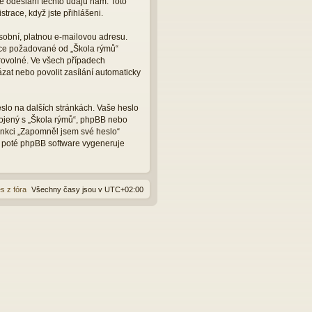
e odeslání těchto údajů nám. Toto
trace, když jste přihlášeni.
sobní, platnou e-mailovou adresu.
ace požadované od „Škola rýmů“
rovolné. Ve všech případech
zat nebo povolit zasílání automaticky
slo na dalších stránkách. Vaše heslo
pojený s „Škola rýmů“, phpBB nebo
funkci „Zapomněl jsem své heslo“
 poté phpBB software vygeneruje
s z fóra
Všechny časy jsou v
UTC+02:00