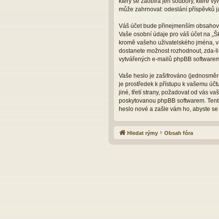
který se zaobírá jen soubory, které 
může zahrnovat: odeslání příspěvků ja
Váš účet bude přinejmenším obsahovat
Vaše osobní údaje pro váš účet na „Š
kromě vašeho uživatelského jména, va
dostanete možnost rozhodnout, zda-li
vytvářených e-mailů phpBB softwarem
Vaše heslo je zašifrováno (jednosměrn
je prostředek k přístupu k vašemu úč
jiné, třetí strany, požadovat od vás 
poskytovanou phpBB softwarem. Tento
heslo nové a zašle vám ho, abyste se 
Hledat rýmy
Obsah fóra