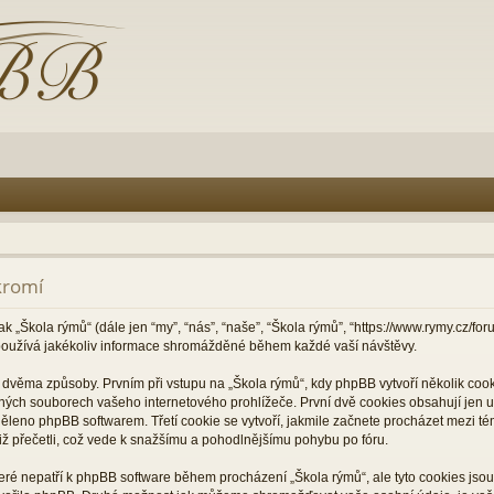
kromí
ak „Škola rýmů“ (dále jen “my”, “nás”, “naše”, “Škola rýmů”, “https://www.rymy.cz/f
oužívá jakékoliv informace shromážděné během každé vaší návštěvy.
věma způsoby. Prvním při vstupu na „Škola rýmů“, kdy phpBB vytvoří několik cooki
ných souborech vašeho internetového prohlížeče. První dvě cookies obsahují jen už
děleno phpBB softwarem. Třetí cookie se vytvoří, jakmile začnete procházet mezi té
 již přečetli, což vede k snažšímu a pohodlnějšímu pohybu po fóru.
které nepatří k phpBB software během procházení „Škola rýmů“, ale tyto cookies js