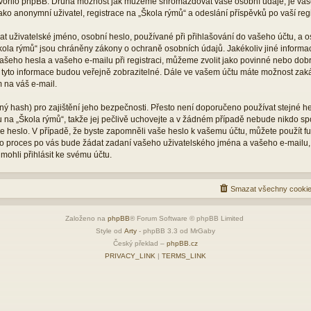
vytvořilo phpBB. Druhá možnost jak můžeme shromažďovat vaše osobní údaje, je vaš
ko anonymní uživatel, registrace na „Škola rýmů“ a odeslání příspěvků po vaší regis
 uživatelské jméno, osobní heslo, používané při přihlašování do vašeho účtu, a o
kola rýmů“ jsou chráněny zákony o ochraně osobních údajů. Jakékoliv jiné inform
šeho hesla a vašeho e-mailu při registraci, můžeme zvolit jako povinné nebo dob
 tyto informace budou veřejně zobrazitelné. Dále ve vašem účtu máte možnost zaká
 na váš e-mail.
ý hash) pro zajištění jeho bezpečnosti. Přesto není doporučeno používat stejné he
tu na „Škola rýmů“, takže jej pečlivě uchovejte a v žádném případě nebude nikdo s
vaše heslo. V případě, že byste zapomněli vaše heslo k vašemu účtu, můžete použít 
 proces po vás bude žádat zadaní vašeho uživatelského jména a vašeho e-mailu,
mohli přihlásit ke svému účtu.
Smazat všechny cookie
Založeno na
phpBB
® Forum Software © phpBB Limited
Style od
Arty
- phpBB 3.3 od MrGaby
Český překlad –
phpBB.cz
PRIVACY_LINK
|
TERMS_LINK