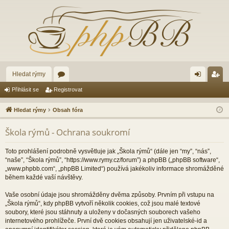
Hledat rýmy
ór
řih
eg
Přihlásit se
Registrovat
a
lá
ist
Hledat rýmy
Obsah fóra
sit
ro
Škola rýmů - Ochrana soukromí
se
va
t
Toto prohlášení podrobně vysvětluje jak „Škola rýmů“ (dále jen “my”, “nás”,
“naše”, “Škola rýmů”, “https://www.rymy.cz/forum”) a phpBB („phpBB software“,
„www.phpbb.com“, „phpBB Limited“) používá jakékoliv informace shromážděné
během každé vaší návštěvy.
Vaše osobní údaje jsou shromážděny dvěma způsoby. Prvním při vstupu na
„Škola rýmů“, kdy phpBB vytvoří několik cookies, což jsou malé textové
soubory, které jsou stáhnuty a uloženy v dočasných souborech vašeho
internetového prohlížeče. První dvě cookies obsahují jen uživatelské-id a