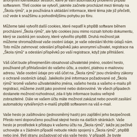
anonymní identifikátor session, které je vám automaticky přiděleno phpBB
softwarem. Třetí cookie se vytvoří, jakmile začnete procházet mezi tématy na
„Škola rýmů“, a je používána k ukládání informace, které téma jste již přečetli,
což vede k snažšímu a pohodlnějšímu pohybu po fóru.
Můžeme také vytvořit další cookies, které nepatří k phpBB software během
procházení „Škola rýmů“, ale tyto cookies jsou mimo rozsah tohoto dokumentu,
který se zaobírá jen soubory, které vytvořilo phpBB. Druhá možnost jak
můžeme shromažďovat vaše osobní údaje, je vaše odeslání těchto údajů nám.
Toto může zahrnovat: odeslání příspěvků jako anonymní uživatel, registrace na
„Škola rýmů“ a odeslání příspěvků po vaší registrace, když jste přihlášeni.
Váš účet bude přinejmenším obsahovat uživatelské jméno, osobní heslo,
používané při přihlašování do vašeho účtu, a osobní, platnou e-mailovou
adresu. Vaše osobní údaje pro váš účet na „Škola rýmů“ jsou chráněny zákony
o ochraně osobních údajů. Jakékoliv jiné informace požadované od „Škola
rýmů“ kromě vašeho uživatelského jména, vašeho hesla a vašeho e-mailu při
registraci, můžeme zvolit jako povinné nebo dobrovolné. Ve všech případech
dostanete možnost rozhodnout, zda-li tyto informace budou veřejně
zobrazitelné. Dále ve vašem účtu máte možnost zakázat nebo povolit zasílání
automaticky vytvářených e-mailů phpBB softwarem na váš e-mail.
Vaše heslo je zašifrováno (jednosměrný hash) pro zajištění jeho bezpečnosti.
Přesto není doporučeno používat stejné heslo na dalších stránkách. Vaše
heslo je prostředek k přístupu k vašemu účtu na „Škola rýmů“, takže jej pečlivě
uchovejte a v žádném případě nebude nikdo spojený s „Škola rýmů“, phpBB
nebo jiné, třetí strany, požadovat od vás vaše heslo. V případě, že byste