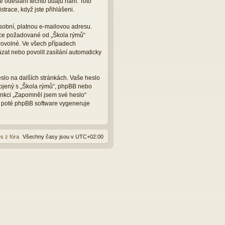
e odeslání těchto údajů nám. Toto
trace, když jste přihlášeni.
sobní, platnou e-mailovou adresu.
ace požadované od „Škola rýmů“
rovolné. Ve všech případech
zat nebo povolit zasílání automaticky
slo na dalších stránkách. Vaše heslo
pojený s „Škola rýmů“, phpBB nebo
funkci „Zapomněl jsem své heslo“
 poté phpBB software vygeneruje
s z fóra
Všechny časy jsou v
UTC+02:00