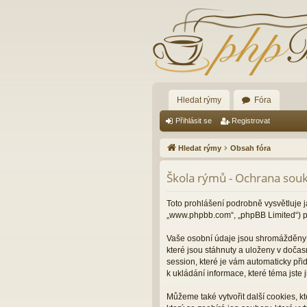
Hledat rýmy
Fóra
Přihlásit se
Registrovat
Hledat rýmy
Obsah fóra
Škola rýmů - Ochrana sou
Toto prohlášení podrobně vysvětluje j
„www.phpbb.com“, „phpBB Limited“) p
Vaše osobní údaje jsou shromážděny d
které jsou stáhnuty a uloženy v dočas
session, které je vám automaticky při
k ukládání informace, které téma jste
Můžeme také vytvořit další cookies, 