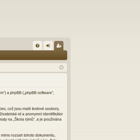
FA
řih
eg
Q
lá
ist
sit
ro
se
va
t
orum”) a phpBB („phpBB software“,
es, což jsou malé textové soubory,
ivatelské-id a anonymní identifikátor
maty na „Škola rýmů“, a je používána
ou mimo rozsah tohoto dokumentu,