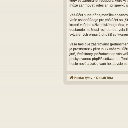
který se zaobírá jen soubory, které 
může zahrnovat: odeslání příspěvků ja
Váš účet bude přinejmenším obsahovat
Vaše osobní údaje pro váš účet na „Š
kromě vašeho uživatelského jména, va
dostanete možnost rozhodnout, zda-li
vytvářených e-mailů phpBB softwarem
Vaše heslo je zašifrováno (jednosměrn
je prostředek k přístupu k vašemu úč
jiné, třetí strany, požadovat od vás 
poskytovanou phpBB softwarem. Tento
heslo nové a zašle vám ho, abyste se 
Hledat rýmy
Obsah fóra