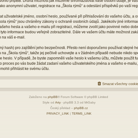
vytvořilo phpBB. Druhá možnost jak můžeme shromažďovat vaše osobní údaje, je vaš
ko anonymní uživatel, registrace na „Škola rýmů“ a odeslání příspěvků po vaší regis
 uživatelské jméno, osobní heslo, používané při přihlašování do vašeho účtu, a o
kola rýmů“ jsou chráněny zákony o ochraně osobních údajů. Jakékoliv jiné inform
šeho hesla a vašeho e-mailu při registraci, můžeme zvolit jako povinné nebo dob
 tyto informace budou veřejně zobrazitelné. Dále ve vašem účtu máte možnost zaká
 na váš e-mail.
ý hash) pro zajištění jeho bezpečnosti. Přesto není doporučeno používat stejné he
tu na „Škola rýmů“, takže jej pečlivě uchovejte a v žádném případě nebude nikdo s
vaše heslo. V případě, že byste zapomněli vaše heslo k vašemu účtu, můžete použít 
 proces po vás bude žádat zadaní vašeho uživatelského jména a vašeho e-mailu,
mohli přihlásit ke svému účtu.
Smazat všechny cookie
Založeno na
phpBB
® Forum Software © phpBB Limited
Style od
Arty
- phpBB 3.3 od MrGaby
Český překlad –
phpBB.cz
PRIVACY_LINK
|
TERMS_LINK