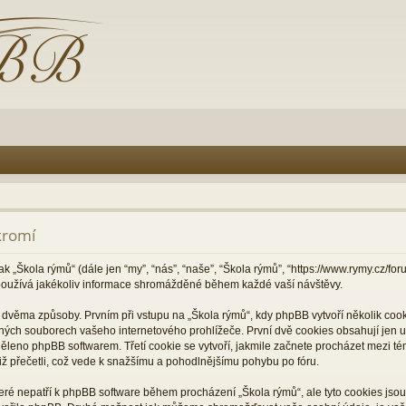
kromí
ak „Škola rýmů“ (dále jen “my”, “nás”, “naše”, “Škola rýmů”, “https://www.rymy.cz/f
oužívá jakékoliv informace shromážděné během každé vaší návštěvy.
věma způsoby. Prvním při vstupu na „Škola rýmů“, kdy phpBB vytvoří několik cooki
ných souborech vašeho internetového prohlížeče. První dvě cookies obsahují jen už
děleno phpBB softwarem. Třetí cookie se vytvoří, jakmile začnete procházet mezi té
 již přečetli, což vede k snažšímu a pohodlnějšímu pohybu po fóru.
které nepatří k phpBB software během procházení „Škola rýmů“, ale tyto cookies js