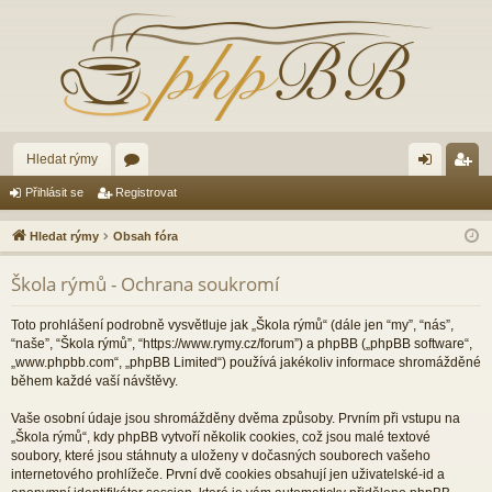
Hledat rýmy
ór
řih
eg
Přihlásit se
Registrovat
a
lá
ist
Hledat rýmy
Obsah fóra
sit
ro
Škola rýmů - Ochrana soukromí
se
va
t
Toto prohlášení podrobně vysvětluje jak „Škola rýmů“ (dále jen “my”, “nás”,
“naše”, “Škola rýmů”, “https://www.rymy.cz/forum”) a phpBB („phpBB software“,
„www.phpbb.com“, „phpBB Limited“) používá jakékoliv informace shromážděné
během každé vaší návštěvy.
Vaše osobní údaje jsou shromážděny dvěma způsoby. Prvním při vstupu na
„Škola rýmů“, kdy phpBB vytvoří několik cookies, což jsou malé textové
soubory, které jsou stáhnuty a uloženy v dočasných souborech vašeho
internetového prohlížeče. První dvě cookies obsahují jen uživatelské-id a