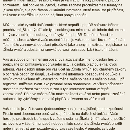
anonymní identifikátor session, které je vám automaticky přiděleno phpBB
softwarem. Třetí cookie se vytvoří, jakmile začnete procházet mezi tématy na
„Škola rýmů“, a je používána k ukládání informace, které téma jste již přečetli,
což vede k snažšímu a pohodlnějšímu pohybu po fóru.
Můžeme také vytvořit další cookies, které nepatří k phpBB software během
procházení „Škola rýmů“, ale tyto cookies jsou mimo rozsah tohoto dokumentu,
který se zaobírá jen soubory, které vytvořilo phpBB. Druhá možnost jak
můžeme shromažďovat vaše osobní údaje, je vaše odeslání těchto údajů nám.
Toto může zahrnovat: odeslání příspěvků jako anonymní uživatel, registrace na
„Škola rýmů“ a odeslání příspěvků po vaší registrace, když jste přihlášeni.
Váš účet bude přinejmenším obsahovat uživatelské jméno, osobní heslo,
používané při přihlašování do vašeho účtu, a osobní, platnou e-mailovou
adresu. Vaše osobní údaje pro váš účet na „Škola rýmů“ jsou chráněny zákony
o ochraně osobních údajů. Jakékoliv jiné informace požadované od „Škola
rýmů“ kromě vašeho uživatelského jména, vašeho hesla a vašeho e-mailu při
registraci, můžeme zvolit jako povinné nebo dobrovolné. Ve všech případech
dostanete možnost rozhodnout, zda-li tyto informace budou veřejně
zobrazitelné. Dále ve vašem účtu máte možnost zakázat nebo povolit zasílání
automaticky vytvářených e-mailů phpBB softwarem na váš e-mail.
Vaše heslo je zašifrováno (jednosměrný hash) pro zajištění jeho bezpečnosti.
Přesto není doporučeno používat stejné heslo na dalších stránkách. Vaše
heslo je prostředek k přístupu k vašemu účtu na „Škola rýmů“, takže jej pečlivě
uchovejte a v žádném případě nebude nikdo spojený s „Škola rýmů“, phpBB
nebo jiné, třetí strany, požadovat od vás vaše heslo. V případě, že byste