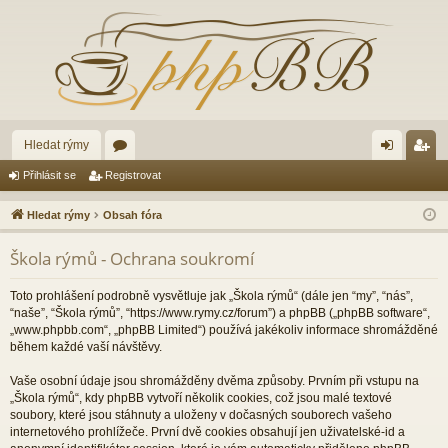
Hledat rýmy
ór
řih
eg
Přihlásit se
Registrovat
a
lá
ist
Hledat rýmy
Obsah fóra
sit
ro
Škola rýmů - Ochrana soukromí
se
va
t
Toto prohlášení podrobně vysvětluje jak „Škola rýmů“ (dále jen “my”, “nás”,
“naše”, “Škola rýmů”, “https://www.rymy.cz/forum”) a phpBB („phpBB software“,
„www.phpbb.com“, „phpBB Limited“) používá jakékoliv informace shromážděné
během každé vaší návštěvy.
Vaše osobní údaje jsou shromážděny dvěma způsoby. Prvním při vstupu na
„Škola rýmů“, kdy phpBB vytvoří několik cookies, což jsou malé textové
soubory, které jsou stáhnuty a uloženy v dočasných souborech vašeho
internetového prohlížeče. První dvě cookies obsahují jen uživatelské-id a