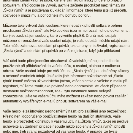
anonymní identifikátor session, které je vám automaticky přiděleno phpBB
softwarem. Třetí cookie se vytvoří, jakmile začnete procházet mezi tématy na
„Škola rýmů“, a je používána k ukládání informace, které téma jste již přečetli,
což vede k snažšímu a pohodlnějšímu pohybu po fóru.
Můžeme také vytvořit další cookies, které nepatří k phpBB software během
procházení „Škola rýmů“, ale tyto cookies jsou mimo rozsah tohoto dokumentu,
který se zaobírá jen soubory, které vytvořilo phpBB. Druhá možnost jak
můžeme shromažďovat vaše osobní údaje, je vaše odeslání těchto údajů nám.
Toto může zahrnovat: odeslání příspěvků jako anonymní uživatel, registrace na
„Škola rýmů“ a odeslání příspěvků po vaší registrace, když jste přihlášeni.
Váš účet bude přinejmenším obsahovat uživatelské jméno, osobní heslo,
používané při přihlašování do vašeho účtu, a osobní, platnou e-mailovou
adresu. Vaše osobní údaje pro váš účet na „Škola rýmů“ jsou chráněny zákony
o ochraně osobních údajů. Jakékoliv jiné informace požadované od „Škola
rýmů“ kromě vašeho uživatelského jména, vašeho hesla a vašeho e-mailu při
registraci, můžeme zvolit jako povinné nebo dobrovolné. Ve všech případech
dostanete možnost rozhodnout, zda-li tyto informace budou veřejně
zobrazitelné. Dále ve vašem účtu máte možnost zakázat nebo povolit zasílání
automaticky vytvářených e-mailů phpBB softwarem na váš e-mail.
Vaše heslo je zašifrováno (jednosměrný hash) pro zajištění jeho bezpečnosti.
Přesto není doporučeno používat stejné heslo na dalších stránkách. Vaše
heslo je prostředek k přístupu k vašemu účtu na „Škola rýmů“, takže jej pečlivě
uchovejte a v žádném případě nebude nikdo spojený s „Škola rýmů“, phpBB
nebo jiné, třetí strany, požadovat od vás vaše heslo. V případě, že byste