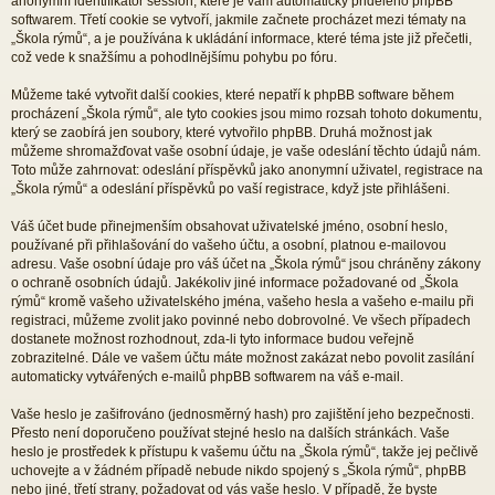
anonymní identifikátor session, které je vám automaticky přiděleno phpBB
softwarem. Třetí cookie se vytvoří, jakmile začnete procházet mezi tématy na
„Škola rýmů“, a je používána k ukládání informace, které téma jste již přečetli,
což vede k snažšímu a pohodlnějšímu pohybu po fóru.
Můžeme také vytvořit další cookies, které nepatří k phpBB software během
procházení „Škola rýmů“, ale tyto cookies jsou mimo rozsah tohoto dokumentu,
který se zaobírá jen soubory, které vytvořilo phpBB. Druhá možnost jak
můžeme shromažďovat vaše osobní údaje, je vaše odeslání těchto údajů nám.
Toto může zahrnovat: odeslání příspěvků jako anonymní uživatel, registrace na
„Škola rýmů“ a odeslání příspěvků po vaší registrace, když jste přihlášeni.
Váš účet bude přinejmenším obsahovat uživatelské jméno, osobní heslo,
používané při přihlašování do vašeho účtu, a osobní, platnou e-mailovou
adresu. Vaše osobní údaje pro váš účet na „Škola rýmů“ jsou chráněny zákony
o ochraně osobních údajů. Jakékoliv jiné informace požadované od „Škola
rýmů“ kromě vašeho uživatelského jména, vašeho hesla a vašeho e-mailu při
registraci, můžeme zvolit jako povinné nebo dobrovolné. Ve všech případech
dostanete možnost rozhodnout, zda-li tyto informace budou veřejně
zobrazitelné. Dále ve vašem účtu máte možnost zakázat nebo povolit zasílání
automaticky vytvářených e-mailů phpBB softwarem na váš e-mail.
Vaše heslo je zašifrováno (jednosměrný hash) pro zajištění jeho bezpečnosti.
Přesto není doporučeno používat stejné heslo na dalších stránkách. Vaše
heslo je prostředek k přístupu k vašemu účtu na „Škola rýmů“, takže jej pečlivě
uchovejte a v žádném případě nebude nikdo spojený s „Škola rýmů“, phpBB
nebo jiné, třetí strany, požadovat od vás vaše heslo. V případě, že byste