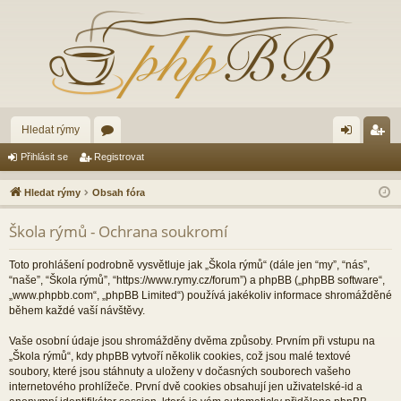
Hledat rýmy
ór
řih
eg
Přihlásit se
Registrovat
a
lá
ist
Hledat rýmy
Obsah fóra
sit
ro
Škola rýmů - Ochrana soukromí
se
va
t
Toto prohlášení podrobně vysvětluje jak „Škola rýmů“ (dále jen “my”, “nás”,
“naše”, “Škola rýmů”, “https://www.rymy.cz/forum”) a phpBB („phpBB software“,
„www.phpbb.com“, „phpBB Limited“) používá jakékoliv informace shromážděné
během každé vaší návštěvy.
Vaše osobní údaje jsou shromážděny dvěma způsoby. Prvním při vstupu na
„Škola rýmů“, kdy phpBB vytvoří několik cookies, což jsou malé textové
soubory, které jsou stáhnuty a uloženy v dočasných souborech vašeho
internetového prohlížeče. První dvě cookies obsahují jen uživatelské-id a