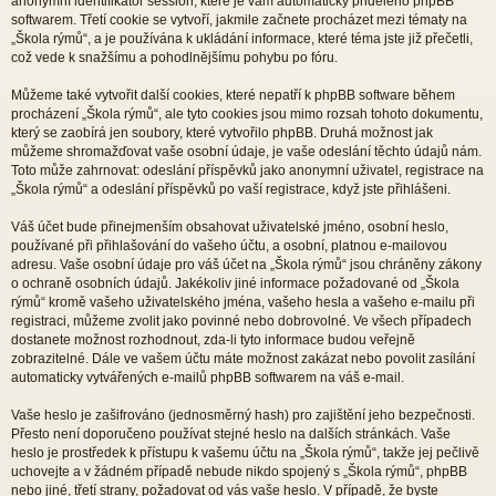
anonymní identifikátor session, které je vám automaticky přiděleno phpBB
softwarem. Třetí cookie se vytvoří, jakmile začnete procházet mezi tématy na
„Škola rýmů“, a je používána k ukládání informace, které téma jste již přečetli,
což vede k snažšímu a pohodlnějšímu pohybu po fóru.
Můžeme také vytvořit další cookies, které nepatří k phpBB software během
procházení „Škola rýmů“, ale tyto cookies jsou mimo rozsah tohoto dokumentu,
který se zaobírá jen soubory, které vytvořilo phpBB. Druhá možnost jak
můžeme shromažďovat vaše osobní údaje, je vaše odeslání těchto údajů nám.
Toto může zahrnovat: odeslání příspěvků jako anonymní uživatel, registrace na
„Škola rýmů“ a odeslání příspěvků po vaší registrace, když jste přihlášeni.
Váš účet bude přinejmenším obsahovat uživatelské jméno, osobní heslo,
používané při přihlašování do vašeho účtu, a osobní, platnou e-mailovou
adresu. Vaše osobní údaje pro váš účet na „Škola rýmů“ jsou chráněny zákony
o ochraně osobních údajů. Jakékoliv jiné informace požadované od „Škola
rýmů“ kromě vašeho uživatelského jména, vašeho hesla a vašeho e-mailu při
registraci, můžeme zvolit jako povinné nebo dobrovolné. Ve všech případech
dostanete možnost rozhodnout, zda-li tyto informace budou veřejně
zobrazitelné. Dále ve vašem účtu máte možnost zakázat nebo povolit zasílání
automaticky vytvářených e-mailů phpBB softwarem na váš e-mail.
Vaše heslo je zašifrováno (jednosměrný hash) pro zajištění jeho bezpečnosti.
Přesto není doporučeno používat stejné heslo na dalších stránkách. Vaše
heslo je prostředek k přístupu k vašemu účtu na „Škola rýmů“, takže jej pečlivě
uchovejte a v žádném případě nebude nikdo spojený s „Škola rýmů“, phpBB
nebo jiné, třetí strany, požadovat od vás vaše heslo. V případě, že byste