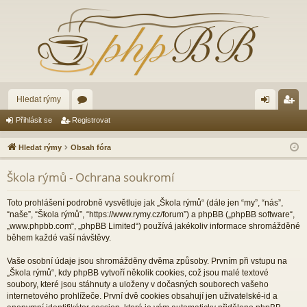
Hledat rýmy
ór
řih
eg
Přihlásit se
Registrovat
a
lá
ist
Hledat rýmy
Obsah fóra
sit
ro
Škola rýmů - Ochrana soukromí
se
va
t
Toto prohlášení podrobně vysvětluje jak „Škola rýmů“ (dále jen “my”, “nás”,
“naše”, “Škola rýmů”, “https://www.rymy.cz/forum”) a phpBB („phpBB software“,
„www.phpbb.com“, „phpBB Limited“) používá jakékoliv informace shromážděné
během každé vaší návštěvy.
Vaše osobní údaje jsou shromážděny dvěma způsoby. Prvním při vstupu na
„Škola rýmů“, kdy phpBB vytvoří několik cookies, což jsou malé textové
soubory, které jsou stáhnuty a uloženy v dočasných souborech vašeho
internetového prohlížeče. První dvě cookies obsahují jen uživatelské-id a