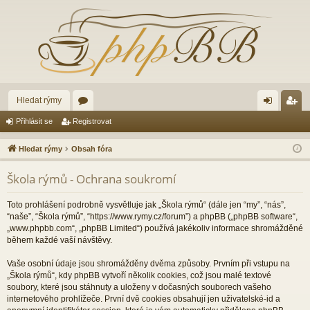
Hledat rýmy
ór
řih
eg
Přihlásit se
Registrovat
a
lá
ist
Hledat rýmy
Obsah fóra
sit
ro
Škola rýmů - Ochrana soukromí
se
va
t
Toto prohlášení podrobně vysvětluje jak „Škola rýmů“ (dále jen “my”, “nás”,
“naše”, “Škola rýmů”, “https://www.rymy.cz/forum”) a phpBB („phpBB software“,
„www.phpbb.com“, „phpBB Limited“) používá jakékoliv informace shromážděné
během každé vaší návštěvy.
Vaše osobní údaje jsou shromážděny dvěma způsoby. Prvním při vstupu na
„Škola rýmů“, kdy phpBB vytvoří několik cookies, což jsou malé textové
soubory, které jsou stáhnuty a uloženy v dočasných souborech vašeho
internetového prohlížeče. První dvě cookies obsahují jen uživatelské-id a