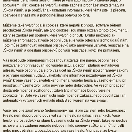
anonymní identifikátor session, které je vám automaticky přiděleno phpBB
softwarem. Třetí cookie se vytvoří, jakmile začnete procházet mezi tématy na
„Škola rýmů“, a je používána k ukládání informace, které téma jste již přečetli,
což vede k snažšímu a pohodlnějšímu pohybu po fóru.
Můžeme také vytvořit další cookies, které nepatří k phpBB software během
procházení „Škola rýmů“, ale tyto cookies jsou mimo rozsah tohoto dokumentu,
který se zaobírá jen soubory, které vytvořilo phpBB. Druhá možnost jak
můžeme shromažďovat vaše osobní údaje, je vaše odeslání těchto údajů nám.
Toto může zahrnovat: odeslání příspěvků jako anonymní uživatel, registrace na
„Škola rýmů“ a odeslání příspěvků po vaší registrace, když jste přihlášeni.
Váš účet bude přinejmenším obsahovat uživatelské jméno, osobní heslo,
používané při přihlašování do vašeho účtu, a osobní, platnou e-mailovou
adresu. Vaše osobní údaje pro váš účet na „Škola rýmů“ jsou chráněny zákony
o ochraně osobních údajů. Jakékoliv jiné informace požadované od „Škola
rýmů“ kromě vašeho uživatelského jména, vašeho hesla a vašeho e-mailu při
registraci, můžeme zvolit jako povinné nebo dobrovolné. Ve všech případech
dostanete možnost rozhodnout, zda-li tyto informace budou veřejně
zobrazitelné. Dále ve vašem účtu máte možnost zakázat nebo povolit zasílání
automaticky vytvářených e-mailů phpBB softwarem na váš e-mail.
Vaše heslo je zašifrováno (jednosměrný hash) pro zajištění jeho bezpečnosti.
Přesto není doporučeno používat stejné heslo na dalších stránkách. Vaše
heslo je prostředek k přístupu k vašemu účtu na „Škola rýmů“, takže jej pečlivě
uchovejte a v žádném případě nebude nikdo spojený s „Škola rýmů“, phpBB
nebo jiné, třetí strany, požadovat od vás vaše heslo. V případě, že byste