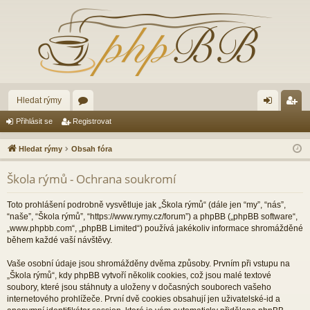
Hledat rýmy
ór
řih
eg
Přihlásit se
Registrovat
a
lá
ist
Hledat rýmy
Obsah fóra
sit
ro
Škola rýmů - Ochrana soukromí
se
va
t
Toto prohlášení podrobně vysvětluje jak „Škola rýmů“ (dále jen “my”, “nás”,
“naše”, “Škola rýmů”, “https://www.rymy.cz/forum”) a phpBB („phpBB software“,
„www.phpbb.com“, „phpBB Limited“) používá jakékoliv informace shromážděné
během každé vaší návštěvy.
Vaše osobní údaje jsou shromážděny dvěma způsoby. Prvním při vstupu na
„Škola rýmů“, kdy phpBB vytvoří několik cookies, což jsou malé textové
soubory, které jsou stáhnuty a uloženy v dočasných souborech vašeho
internetového prohlížeče. První dvě cookies obsahují jen uživatelské-id a