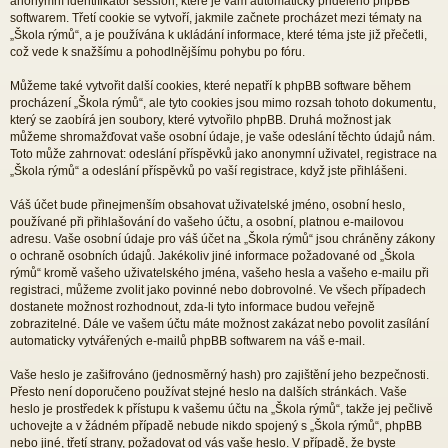
anonymní identifikátor session, které je vám automaticky přiděleno phpBB
softwarem. Třetí cookie se vytvoří, jakmile začnete procházet mezi tématy na
„Škola rýmů“, a je používána k ukládání informace, které téma jste již přečetli,
což vede k snažšímu a pohodlnějšímu pohybu po fóru.
Můžeme také vytvořit další cookies, které nepatří k phpBB software během
procházení „Škola rýmů“, ale tyto cookies jsou mimo rozsah tohoto dokumentu,
který se zaobírá jen soubory, které vytvořilo phpBB. Druhá možnost jak
můžeme shromažďovat vaše osobní údaje, je vaše odeslání těchto údajů nám.
Toto může zahrnovat: odeslání příspěvků jako anonymní uživatel, registrace na
„Škola rýmů“ a odeslání příspěvků po vaší registrace, když jste přihlášeni.
Váš účet bude přinejmenším obsahovat uživatelské jméno, osobní heslo,
používané při přihlašování do vašeho účtu, a osobní, platnou e-mailovou
adresu. Vaše osobní údaje pro váš účet na „Škola rýmů“ jsou chráněny zákony
o ochraně osobních údajů. Jakékoliv jiné informace požadované od „Škola
rýmů“ kromě vašeho uživatelského jména, vašeho hesla a vašeho e-mailu při
registraci, můžeme zvolit jako povinné nebo dobrovolné. Ve všech případech
dostanete možnost rozhodnout, zda-li tyto informace budou veřejně
zobrazitelné. Dále ve vašem účtu máte možnost zakázat nebo povolit zasílání
automaticky vytvářených e-mailů phpBB softwarem na váš e-mail.
Vaše heslo je zašifrováno (jednosměrný hash) pro zajištění jeho bezpečnosti.
Přesto není doporučeno používat stejné heslo na dalších stránkách. Vaše
heslo je prostředek k přístupu k vašemu účtu na „Škola rýmů“, takže jej pečlivě
uchovejte a v žádném případě nebude nikdo spojený s „Škola rýmů“, phpBB
nebo jiné, třetí strany, požadovat od vás vaše heslo. V případě, že byste