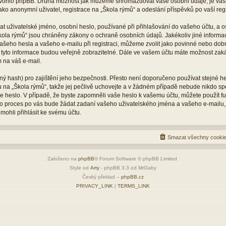
vytvořilo phpBB. Druhá možnost jak můžeme shromažďovat vaše osobní údaje, je vaš
ko anonymní uživatel, registrace na „Škola rýmů“ a odeslání příspěvků po vaší regis
 uživatelské jméno, osobní heslo, používané při přihlašování do vašeho účtu, a o
kola rýmů“ jsou chráněny zákony o ochraně osobních údajů. Jakékoliv jiné inform
šeho hesla a vašeho e-mailu při registraci, můžeme zvolit jako povinné nebo dob
 tyto informace budou veřejně zobrazitelné. Dále ve vašem účtu máte možnost zaká
 na váš e-mail.
ý hash) pro zajištění jeho bezpečnosti. Přesto není doporučeno používat stejné he
tu na „Škola rýmů“, takže jej pečlivě uchovejte a v žádném případě nebude nikdo s
vaše heslo. V případě, že byste zapomněli vaše heslo k vašemu účtu, můžete použít 
 proces po vás bude žádat zadaní vašeho uživatelského jména a vašeho e-mailu,
mohli přihlásit ke svému účtu.
Smazat všechny cookie
Založeno na
phpBB
® Forum Software © phpBB Limited
Style od
Arty
- phpBB 3.3 od MrGaby
Český překlad –
phpBB.cz
PRIVACY_LINK
|
TERMS_LINK