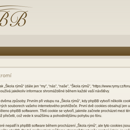
kromí
ak „Škola rýmů“ (dále jen “my”, “nás”, “naše”, “Škola rýmů”, “https://www.rymy.cz/f
oužívá jakékoliv informace shromážděné během každé vaší návštěvy.
věma způsoby. Prvním při vstupu na „Škola rýmů“, kdy phpBB vytvoří několik cooki
ných souborech vašeho internetového prohlížeče. První dvě cookies obsahují jen už
děleno phpBB softwarem. Třetí cookie se vytvoří, jakmile začnete procházet mezi té
 již přečetli, což vede k snažšímu a pohodlnějšímu pohybu po fóru.
které nepatří k phpBB software během procházení „Škola rýmů“, ale tyto cookies js