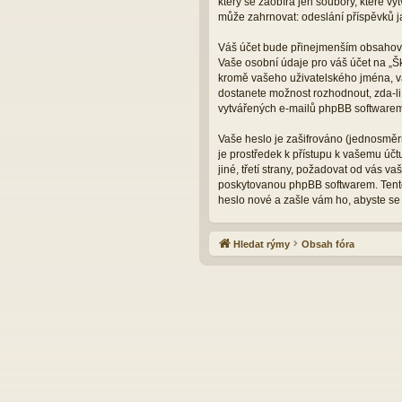
který se zaobírá jen soubory, které 
může zahrnovat: odeslání příspěvků ja
Váš účet bude přinejmenším obsahovat
Vaše osobní údaje pro váš účet na „Š
kromě vašeho uživatelského jména, va
dostanete možnost rozhodnout, zda-li
vytvářených e-mailů phpBB softwarem
Vaše heslo je zašifrováno (jednosměrn
je prostředek k přístupu k vašemu úč
jiné, třetí strany, požadovat od vás 
poskytovanou phpBB softwarem. Tento
heslo nové a zašle vám ho, abyste se 
Hledat rýmy
Obsah fóra