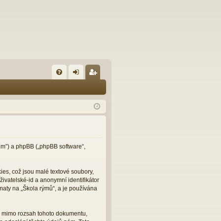
FA
řih
eg
Q
lá
ist
sit
ro
se
va
t
orum”) a phpBB („phpBB software“,
es, což jsou malé textové soubory,
ivatelské-id a anonymní identifikátor
maty na „Škola rýmů“, a je používána
ou mimo rozsah tohoto dokumentu,