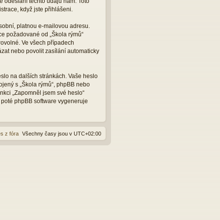
e odeslání těchto údajů nám. Toto
trace, když jste přihlášeni.
sobní, platnou e-mailovou adresu.
ace požadované od „Škola rýmů“
rovolné. Ve všech případech
zat nebo povolit zasílání automaticky
slo na dalších stránkách. Vaše heslo
pojený s „Škola rýmů“, phpBB nebo
funkci „Zapomněl jsem své heslo“
 poté phpBB software vygeneruje
s z fóra
Všechny časy jsou v
UTC+02:00