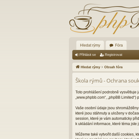
Hledat rýmy
Fóra
Přihlásit se
Registrovat
Hledat rýmy
Obsah fóra
Škola rýmů - Ochrana sou
Toto prohlášení podrobně vysvětluje j
„www.phpbb.com“, „phpBB Limited“) p
Vaše osobní údaje jsou shromážděny d
které jsou stáhnuty a uloženy v dočas
session, které je vám automaticky při
k ukládání informace, které téma jste
Můžeme také vytvořit další cookies, 