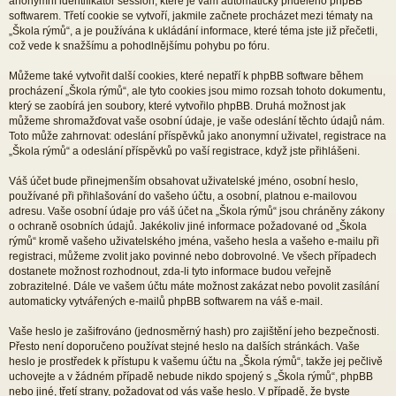
anonymní identifikátor session, které je vám automaticky přiděleno phpBB
softwarem. Třetí cookie se vytvoří, jakmile začnete procházet mezi tématy na
„Škola rýmů“, a je používána k ukládání informace, které téma jste již přečetli,
což vede k snažšímu a pohodlnějšímu pohybu po fóru.
Můžeme také vytvořit další cookies, které nepatří k phpBB software během
procházení „Škola rýmů“, ale tyto cookies jsou mimo rozsah tohoto dokumentu,
který se zaobírá jen soubory, které vytvořilo phpBB. Druhá možnost jak
můžeme shromažďovat vaše osobní údaje, je vaše odeslání těchto údajů nám.
Toto může zahrnovat: odeslání příspěvků jako anonymní uživatel, registrace na
„Škola rýmů“ a odeslání příspěvků po vaší registrace, když jste přihlášeni.
Váš účet bude přinejmenším obsahovat uživatelské jméno, osobní heslo,
používané při přihlašování do vašeho účtu, a osobní, platnou e-mailovou
adresu. Vaše osobní údaje pro váš účet na „Škola rýmů“ jsou chráněny zákony
o ochraně osobních údajů. Jakékoliv jiné informace požadované od „Škola
rýmů“ kromě vašeho uživatelského jména, vašeho hesla a vašeho e-mailu při
registraci, můžeme zvolit jako povinné nebo dobrovolné. Ve všech případech
dostanete možnost rozhodnout, zda-li tyto informace budou veřejně
zobrazitelné. Dále ve vašem účtu máte možnost zakázat nebo povolit zasílání
automaticky vytvářených e-mailů phpBB softwarem na váš e-mail.
Vaše heslo je zašifrováno (jednosměrný hash) pro zajištění jeho bezpečnosti.
Přesto není doporučeno používat stejné heslo na dalších stránkách. Vaše
heslo je prostředek k přístupu k vašemu účtu na „Škola rýmů“, takže jej pečlivě
uchovejte a v žádném případě nebude nikdo spojený s „Škola rýmů“, phpBB
nebo jiné, třetí strany, požadovat od vás vaše heslo. V případě, že byste