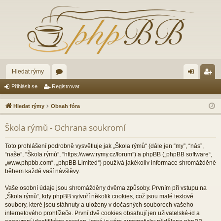
Hledat rýmy
ór
řih
eg
Přihlásit se
Registrovat
a
lá
ist
Hledat rýmy
Obsah fóra
sit
ro
Škola rýmů - Ochrana soukromí
se
va
t
Toto prohlášení podrobně vysvětluje jak „Škola rýmů“ (dále jen “my”, “nás”,
“naše”, “Škola rýmů”, “https://www.rymy.cz/forum”) a phpBB („phpBB software“,
„www.phpbb.com“, „phpBB Limited“) používá jakékoliv informace shromážděné
během každé vaší návštěvy.
Vaše osobní údaje jsou shromážděny dvěma způsoby. Prvním při vstupu na
„Škola rýmů“, kdy phpBB vytvoří několik cookies, což jsou malé textové
soubory, které jsou stáhnuty a uloženy v dočasných souborech vašeho
internetového prohlížeče. První dvě cookies obsahují jen uživatelské-id a