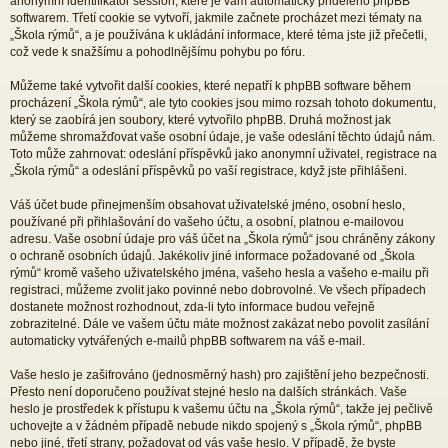
anonymní identifikátor session, které je vám automaticky přiděleno phpBB
softwarem. Třetí cookie se vytvoří, jakmile začnete procházet mezi tématy na
„Škola rýmů“, a je používána k ukládání informace, které téma jste již přečetli,
což vede k snažšímu a pohodlnějšímu pohybu po fóru.
Můžeme také vytvořit další cookies, které nepatří k phpBB software během
procházení „Škola rýmů“, ale tyto cookies jsou mimo rozsah tohoto dokumentu,
který se zaobírá jen soubory, které vytvořilo phpBB. Druhá možnost jak
můžeme shromažďovat vaše osobní údaje, je vaše odeslání těchto údajů nám.
Toto může zahrnovat: odeslání příspěvků jako anonymní uživatel, registrace na
„Škola rýmů“ a odeslání příspěvků po vaší registrace, když jste přihlášeni.
Váš účet bude přinejmenším obsahovat uživatelské jméno, osobní heslo,
používané při přihlašování do vašeho účtu, a osobní, platnou e-mailovou
adresu. Vaše osobní údaje pro váš účet na „Škola rýmů“ jsou chráněny zákony
o ochraně osobních údajů. Jakékoliv jiné informace požadované od „Škola
rýmů“ kromě vašeho uživatelského jména, vašeho hesla a vašeho e-mailu při
registraci, můžeme zvolit jako povinné nebo dobrovolné. Ve všech případech
dostanete možnost rozhodnout, zda-li tyto informace budou veřejně
zobrazitelné. Dále ve vašem účtu máte možnost zakázat nebo povolit zasílání
automaticky vytvářených e-mailů phpBB softwarem na váš e-mail.
Vaše heslo je zašifrováno (jednosměrný hash) pro zajištění jeho bezpečnosti.
Přesto není doporučeno používat stejné heslo na dalších stránkách. Vaše
heslo je prostředek k přístupu k vašemu účtu na „Škola rýmů“, takže jej pečlivě
uchovejte a v žádném případě nebude nikdo spojený s „Škola rýmů“, phpBB
nebo jiné, třetí strany, požadovat od vás vaše heslo. V případě, že byste