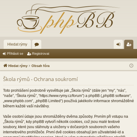
Hledat rýmy
ór
řih
eg
Přihlásit se
Registrovat
a
lá
ist
Hledat rýmy
Obsah fóra
sit
ro
Škola rýmů - Ochrana soukromí
se
va
t
Toto prohlášení podrobně vysvětluje jak „Škola rýmů“ (dále jen “my”, “nás”,
“naše”, “Škola rýmů”, “https://www.rymy.cz/forum”) a phpBB („phpBB software“,
„www.phpbb.com“, „phpBB Limited“) používá jakékoliv informace shromážděné
během každé vaší návštěvy.
Vaše osobní údaje jsou shromážděny dvěma způsoby. Prvním při vstupu na
„Škola rýmů“, kdy phpBB vytvoří několik cookies, což jsou malé textové
soubory, které jsou stáhnuty a uloženy v dočasných souborech vašeho
internetového prohlížeče. První dvě cookies obsahují jen uživatelské-id a