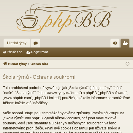
Hledat rýmy
ór
řih
eg
Přihlásit se
Registrovat
a
lá
ist
Hledat rýmy
Obsah fóra
sit
ro
Škola rýmů - Ochrana soukromí
se
va
t
Toto prohlášení podrobně vysvětluje jak „Škola rýmů“ (dále jen “my”, “nás”,
“naše”, “Škola rýmů”, “https://www.rymy.cz/forum”) a phpBB („phpBB software“,
„www.phpbb.com“, „phpBB Limited“) používá jakékoliv informace shromážděné
během každé vaší návštěvy.
Vaše osobní údaje jsou shromážděny dvěma způsoby. Prvním při vstupu na
„Škola rýmů“, kdy phpBB vytvoří několik cookies, což jsou malé textové
soubory, které jsou stáhnuty a uloženy v dočasných souborech vašeho
internetového prohlížeče. První dvě cookies obsahují jen uživatelské-id a