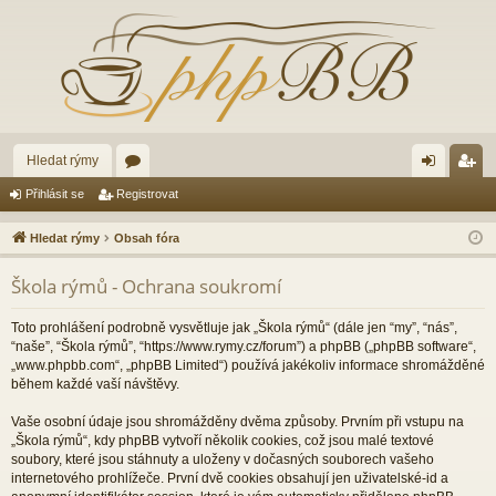
Hledat rýmy
ór
řih
eg
Přihlásit se
Registrovat
a
lá
ist
Hledat rýmy
Obsah fóra
sit
ro
Škola rýmů - Ochrana soukromí
se
va
t
Toto prohlášení podrobně vysvětluje jak „Škola rýmů“ (dále jen “my”, “nás”,
“naše”, “Škola rýmů”, “https://www.rymy.cz/forum”) a phpBB („phpBB software“,
„www.phpbb.com“, „phpBB Limited“) používá jakékoliv informace shromážděné
během každé vaší návštěvy.
Vaše osobní údaje jsou shromážděny dvěma způsoby. Prvním při vstupu na
„Škola rýmů“, kdy phpBB vytvoří několik cookies, což jsou malé textové
soubory, které jsou stáhnuty a uloženy v dočasných souborech vašeho
internetového prohlížeče. První dvě cookies obsahují jen uživatelské-id a