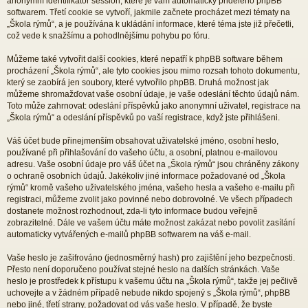
anonymní identifikátor session, které je vám automaticky přiděleno phpBB
softwarem. Třetí cookie se vytvoří, jakmile začnete procházet mezi tématy na
„Škola rýmů“, a je používána k ukládání informace, které téma jste již přečetli,
což vede k snažšímu a pohodlnějšímu pohybu po fóru.
Můžeme také vytvořit další cookies, které nepatří k phpBB software během
procházení „Škola rýmů“, ale tyto cookies jsou mimo rozsah tohoto dokumentu,
který se zaobírá jen soubory, které vytvořilo phpBB. Druhá možnost jak
můžeme shromažďovat vaše osobní údaje, je vaše odeslání těchto údajů nám.
Toto může zahrnovat: odeslání příspěvků jako anonymní uživatel, registrace na
„Škola rýmů“ a odeslání příspěvků po vaší registrace, když jste přihlášeni.
Váš účet bude přinejmenším obsahovat uživatelské jméno, osobní heslo,
používané při přihlašování do vašeho účtu, a osobní, platnou e-mailovou
adresu. Vaše osobní údaje pro váš účet na „Škola rýmů“ jsou chráněny zákony
o ochraně osobních údajů. Jakékoliv jiné informace požadované od „Škola
rýmů“ kromě vašeho uživatelského jména, vašeho hesla a vašeho e-mailu při
registraci, můžeme zvolit jako povinné nebo dobrovolné. Ve všech případech
dostanete možnost rozhodnout, zda-li tyto informace budou veřejně
zobrazitelné. Dále ve vašem účtu máte možnost zakázat nebo povolit zasílání
automaticky vytvářených e-mailů phpBB softwarem na váš e-mail.
Vaše heslo je zašifrováno (jednosměrný hash) pro zajištění jeho bezpečnosti.
Přesto není doporučeno používat stejné heslo na dalších stránkách. Vaše
heslo je prostředek k přístupu k vašemu účtu na „Škola rýmů“, takže jej pečlivě
uchovejte a v žádném případě nebude nikdo spojený s „Škola rýmů“, phpBB
nebo jiné, třetí strany, požadovat od vás vaše heslo. V případě, že byste