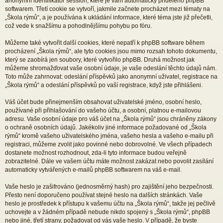
anonymní identifikátor session, které je vám automaticky přiděleno phpBB
softwarem. Třetí cookie se vytvoří, jakmile začnete procházet mezi tématy na
„Škola rýmů“, a je používána k ukládání informace, které téma jste již přečetli,
což vede k snažšímu a pohodlnějšímu pohybu po fóru.
Můžeme také vytvořit další cookies, které nepatří k phpBB software během
procházení „Škola rýmů“, ale tyto cookies jsou mimo rozsah tohoto dokumentu,
který se zaobírá jen soubory, které vytvořilo phpBB. Druhá možnost jak
můžeme shromažďovat vaše osobní údaje, je vaše odeslání těchto údajů nám.
Toto může zahrnovat: odeslání příspěvků jako anonymní uživatel, registrace na
„Škola rýmů“ a odeslání příspěvků po vaší registrace, když jste přihlášeni.
Váš účet bude přinejmenším obsahovat uživatelské jméno, osobní heslo,
používané při přihlašování do vašeho účtu, a osobní, platnou e-mailovou
adresu. Vaše osobní údaje pro váš účet na „Škola rýmů“ jsou chráněny zákony
o ochraně osobních údajů. Jakékoliv jiné informace požadované od „Škola
rýmů“ kromě vašeho uživatelského jména, vašeho hesla a vašeho e-mailu při
registraci, můžeme zvolit jako povinné nebo dobrovolné. Ve všech případech
dostanete možnost rozhodnout, zda-li tyto informace budou veřejně
zobrazitelné. Dále ve vašem účtu máte možnost zakázat nebo povolit zasílání
automaticky vytvářených e-mailů phpBB softwarem na váš e-mail.
Vaše heslo je zašifrováno (jednosměrný hash) pro zajištění jeho bezpečnosti.
Přesto není doporučeno používat stejné heslo na dalších stránkách. Vaše
heslo je prostředek k přístupu k vašemu účtu na „Škola rýmů“, takže jej pečlivě
uchovejte a v žádném případě nebude nikdo spojený s „Škola rýmů“, phpBB
nebo jiné, třetí strany, požadovat od vás vaše heslo. V případě, že byste