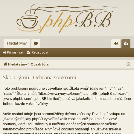
Hledat rýmy
ór
řih
eg
Přihlásit se
Registrovat
a
lá
ist
Hledat rýmy
Obsah fóra
sit
ro
Škola rýmů - Ochrana soukromí
se
va
t
Toto prohlášení podrobně vysvětluje jak „Škola rýmů“ (dále jen “my”, “nás”,
“naše”, “Škola rýmů”, “https://www.rymy.cz/forum”) a phpBB („phpBB software“,
„www.phpbb.com“, „phpBB Limited“) používá jakékoliv informace shromážděné
během každé vaší návštěvy.
Vaše osobní údaje jsou shromážděny dvěma způsoby. Prvním při vstupu na
„Škola rýmů“, kdy phpBB vytvoří několik cookies, což jsou malé textové
soubory, které jsou stáhnuty a uloženy v dočasných souborech vašeho
internetového prohlížeče. První dvě cookies obsahují jen uživatelské-id a