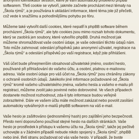
anonymní identifikátor session, které je vám automaticky přiděleno phpBB
softwarem. Třetí cookie se vytvoří, jakmile začnete procházet mezi tématy na
„Škola rýmů“, a je používána k ukládání informace, které téma jste již přečetli,
což vede k snažšímu a pohodlnějšímu pohybu po fóru.
Můžeme také vytvořit další cookies, které nepatří k phpBB software během
procházení „Škola rýmů“, ale tyto cookies jsou mimo rozsah tohoto dokumentu,
který se zaobírá jen soubory, které vytvořilo phpBB. Druhá možnost jak
můžeme shromažďovat vaše osobní údaje, je vaše odeslání těchto údajů nám.
Toto může zahrnovat: odeslání příspěvků jako anonymní uživatel, registrace na
„Škola rýmů“ a odeslání příspěvků po vaší registrace, když jste přihlášeni.
Váš účet bude přinejmenším obsahovat uživatelské jméno, osobní heslo,
používané při přihlašování do vašeho účtu, a osobní, platnou e-mailovou
adresu. Vaše osobní údaje pro váš účet na „Škola rýmů“ jsou chráněny zákony
o ochraně osobních údajů. Jakékoliv jiné informace požadované od „Škola
rýmů“ kromě vašeho uživatelského jména, vašeho hesla a vašeho e-mailu při
registraci, můžeme zvolit jako povinné nebo dobrovolné. Ve všech případech
dostanete možnost rozhodnout, zda-li tyto informace budou veřejně
zobrazitelné. Dále ve vašem účtu máte možnost zakázat nebo povolit zasílání
automaticky vytvářených e-mailů phpBB softwarem na váš e-mail.
Vaše heslo je zašifrováno (jednosměrný hash) pro zajištění jeho bezpečnosti.
Přesto není doporučeno používat stejné heslo na dalších stránkách. Vaše
heslo je prostředek k přístupu k vašemu účtu na „Škola rýmů“, takže jej pečlivě
uchovejte a v žádném případě nebude nikdo spojený s „Škola rýmů“, phpBB
nebo jiné, třetí strany, požadovat od vás vaše heslo. V případě, že byste