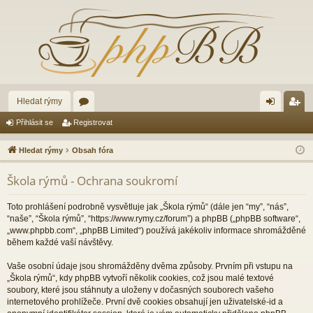
Hledat rýmy
ór
řih
eg
Přihlásit se
Registrovat
a
lá
ist
Hledat rýmy
Obsah fóra
sit
ro
Škola rýmů - Ochrana soukromí
se
va
t
Toto prohlášení podrobně vysvětluje jak „Škola rýmů“ (dále jen “my”, “nás”,
“naše”, “Škola rýmů”, “https://www.rymy.cz/forum”) a phpBB („phpBB software“,
„www.phpbb.com“, „phpBB Limited“) používá jakékoliv informace shromážděné
během každé vaší návštěvy.
Vaše osobní údaje jsou shromážděny dvěma způsoby. Prvním při vstupu na
„Škola rýmů“, kdy phpBB vytvoří několik cookies, což jsou malé textové
soubory, které jsou stáhnuty a uloženy v dočasných souborech vašeho
internetového prohlížeče. První dvě cookies obsahují jen uživatelské-id a