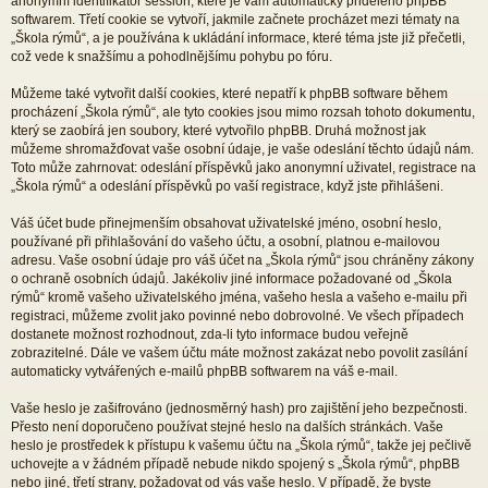
anonymní identifikátor session, které je vám automaticky přiděleno phpBB
softwarem. Třetí cookie se vytvoří, jakmile začnete procházet mezi tématy na
„Škola rýmů“, a je používána k ukládání informace, které téma jste již přečetli,
což vede k snažšímu a pohodlnějšímu pohybu po fóru.
Můžeme také vytvořit další cookies, které nepatří k phpBB software během
procházení „Škola rýmů“, ale tyto cookies jsou mimo rozsah tohoto dokumentu,
který se zaobírá jen soubory, které vytvořilo phpBB. Druhá možnost jak
můžeme shromažďovat vaše osobní údaje, je vaše odeslání těchto údajů nám.
Toto může zahrnovat: odeslání příspěvků jako anonymní uživatel, registrace na
„Škola rýmů“ a odeslání příspěvků po vaší registrace, když jste přihlášeni.
Váš účet bude přinejmenším obsahovat uživatelské jméno, osobní heslo,
používané při přihlašování do vašeho účtu, a osobní, platnou e-mailovou
adresu. Vaše osobní údaje pro váš účet na „Škola rýmů“ jsou chráněny zákony
o ochraně osobních údajů. Jakékoliv jiné informace požadované od „Škola
rýmů“ kromě vašeho uživatelského jména, vašeho hesla a vašeho e-mailu při
registraci, můžeme zvolit jako povinné nebo dobrovolné. Ve všech případech
dostanete možnost rozhodnout, zda-li tyto informace budou veřejně
zobrazitelné. Dále ve vašem účtu máte možnost zakázat nebo povolit zasílání
automaticky vytvářených e-mailů phpBB softwarem na váš e-mail.
Vaše heslo je zašifrováno (jednosměrný hash) pro zajištění jeho bezpečnosti.
Přesto není doporučeno používat stejné heslo na dalších stránkách. Vaše
heslo je prostředek k přístupu k vašemu účtu na „Škola rýmů“, takže jej pečlivě
uchovejte a v žádném případě nebude nikdo spojený s „Škola rýmů“, phpBB
nebo jiné, třetí strany, požadovat od vás vaše heslo. V případě, že byste