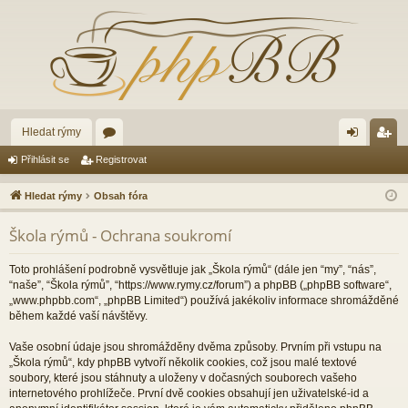
Hledat rýmy
ór
řih
eg
Přihlásit se
Registrovat
a
lá
ist
Hledat rýmy
Obsah fóra
sit
ro
Škola rýmů - Ochrana soukromí
se
va
t
Toto prohlášení podrobně vysvětluje jak „Škola rýmů“ (dále jen “my”, “nás”,
“naše”, “Škola rýmů”, “https://www.rymy.cz/forum”) a phpBB („phpBB software“,
„www.phpbb.com“, „phpBB Limited“) používá jakékoliv informace shromážděné
během každé vaší návštěvy.
Vaše osobní údaje jsou shromážděny dvěma způsoby. Prvním při vstupu na
„Škola rýmů“, kdy phpBB vytvoří několik cookies, což jsou malé textové
soubory, které jsou stáhnuty a uloženy v dočasných souborech vašeho
internetového prohlížeče. První dvě cookies obsahují jen uživatelské-id a