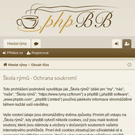
Hledat rýmy
ór
řih
eg
Přihlásit se
Registrovat
a
lá
ist
Hledat rýmy
Obsah fóra
sit
ro
Škola rýmů - Ochrana soukromí
se
va
t
Toto prohlášení podrobně vysvětluje jak „Škola rýmů“ (dále jen “my”, “nás”,
“naše”, “Škola rýmů”, “https://www.rymy.cz/forum”) a phpBB („phpBB software“,
„www.phpbb.com“, „phpBB Limited“) používá jakékoliv informace shromážděné
během každé vaší návštěvy.
Vaše osobní údaje jsou shromážděny dvěma způsoby. Prvním při vstupu na
„Škola rýmů“, kdy phpBB vytvoří několik cookies, což jsou malé textové
soubory, které jsou stáhnuty a uloženy v dočasných souborech vašeho
internetového prohlížeče. První dvě cookies obsahují jen uživatelské-id a