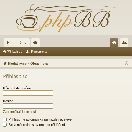
Hledat rýmy
ór
řih
eg
Přihlásit se
Registrovat
a
lá
ist
Hledat rýmy
Obsah fóra
sit
ro
Přihlásit se
se
va
t
Uživatelské jméno:
Heslo:
Zapomněl(a) jsem heslo
Přihlásit mě automaticky při každé návštěvě
Skrýt můj online stav pro toto přihlášení