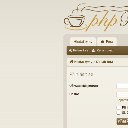
Hledat rýmy
Fóra
Přihlásit se
Registrovat
Hledat rýmy
Obsah fóra
Přihlásit se
Uživatelské jméno:
Heslo:
Zapomně
Přih
Skrýt