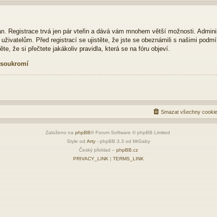
ván. Registrace trvá jen pár vteřin a dává vám mnohem větší možnosti. Admini
živatelům. Před registrací se ujistěte, že jste se obeznámili s našimi podmí
ěte, že si přečtete jakákoliv pravidla, která se na fóru objeví.
 soukromí
Smazat všechny cookie
Založeno na
phpBB
® Forum Software © phpBB Limited
Style od
Arty
- phpBB 3.3 od MrGaby
Český překlad –
phpBB.cz
PRIVACY_LINK
|
TERMS_LINK