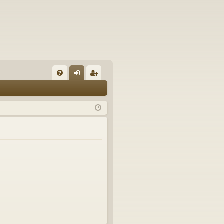
FA
řih
eg
Q
lá
ist
sit
ro
se
va
t