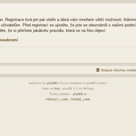
ván. Registrace trvá jen pár vteřin a dává vám mnohem větší možnosti. Admini
živatelům. Před registrací se ujistěte, že jste se obeznámili s našimi podmí
ěte, že si přečtete jakákoliv pravidla, která se na fóru objeví.
 soukromí
Smazat všechny cookie
Založeno na
phpBB
® Forum Software © phpBB Limited
Style od
Arty
- phpBB 3.3 od MrGaby
Český překlad –
phpBB.cz
PRIVACY_LINK
|
TERMS_LINK