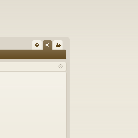
FA
řih
eg
Q
lá
ist
sit
ro
se
va
t