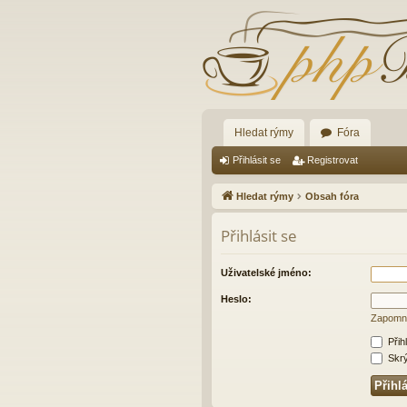
Hledat rýmy
Fóra
Přihlásit se
Registrovat
Hledat rýmy
Obsah fóra
Přihlásit se
Uživatelské jméno:
Heslo:
Zapomně
Přih
Skrýt