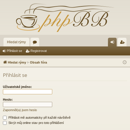
Hledat rýmy
ór
řih
eg
Přihlásit se
Registrovat
a
lá
ist
Hledat rýmy
Obsah fóra
sit
ro
Přihlásit se
se
va
t
Uživatelské jméno:
Heslo:
Zapomněl(a) jsem heslo
Přihlásit mě automaticky při každé návštěvě
Skrýt můj online stav pro toto přihlášení