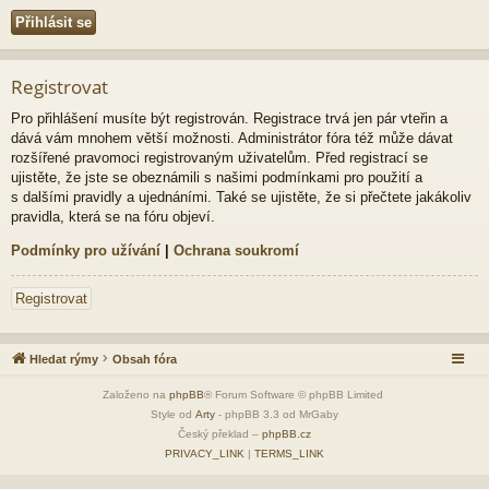
Registrovat
Pro přihlášení musíte být registrován. Registrace trvá jen pár vteřin a
dává vám mnohem větší možnosti. Administrátor fóra též může dávat
rozšířené pravomoci registrovaným uživatelům. Před registrací se
ujistěte, že jste se obeznámili s našimi podmínkami pro použití a
s dalšími pravidly a ujednáními. Také se ujistěte, že si přečtete jakákoliv
pravidla, která se na fóru objeví.
Podmínky pro užívání
|
Ochrana soukromí
Registrovat
Hledat rýmy
Obsah fóra
Založeno na
phpBB
® Forum Software © phpBB Limited
Style od
Arty
- phpBB 3.3 od MrGaby
Český překlad –
phpBB.cz
PRIVACY_LINK
|
TERMS_LINK