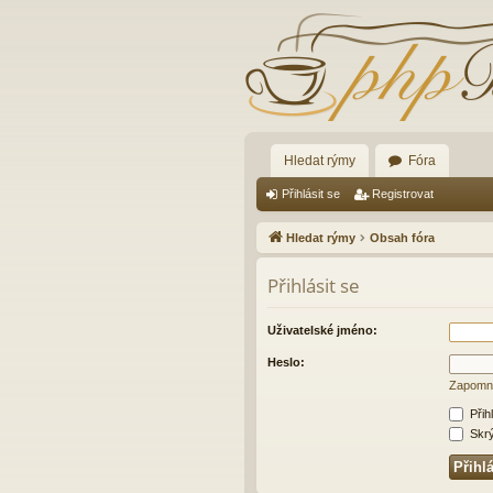
Hledat rýmy
Fóra
Přihlásit se
Registrovat
Hledat rýmy
Obsah fóra
Přihlásit se
Uživatelské jméno:
Heslo:
Zapomně
Přih
Skrýt