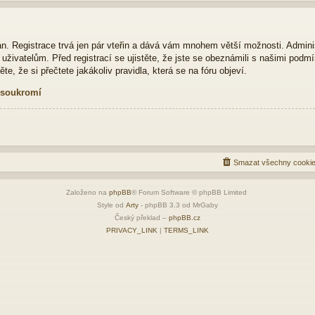
ván. Registrace trvá jen pár vteřin a dává vám mnohem větší možnosti. Admini
živatelům. Před registrací se ujistěte, že jste se obeznámili s našimi podmí
ěte, že si přečtete jakákoliv pravidla, která se na fóru objeví.
 soukromí
Smazat všechny cookie
Založeno na
phpBB
® Forum Software © phpBB Limited
Style od
Arty
- phpBB 3.3 od MrGaby
Český překlad –
phpBB.cz
PRIVACY_LINK
|
TERMS_LINK