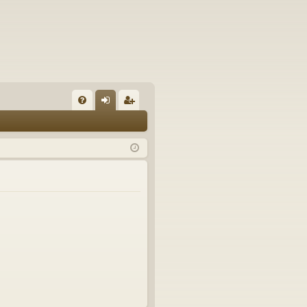
FA
řih
eg
Q
lá
ist
sit
ro
se
va
t