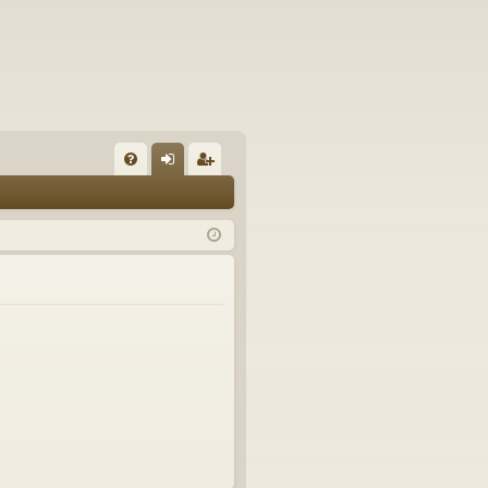
FA
řih
eg
Q
lá
ist
sit
ro
se
va
t