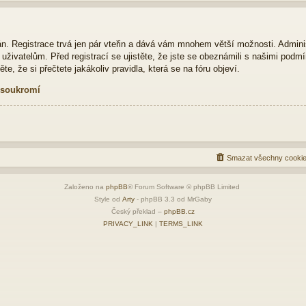
ván. Registrace trvá jen pár vteřin a dává vám mnohem větší možnosti. Admini
živatelům. Před registrací se ujistěte, že jste se obeznámili s našimi podmí
ěte, že si přečtete jakákoliv pravidla, která se na fóru objeví.
 soukromí
Smazat všechny cookie
Založeno na
phpBB
® Forum Software © phpBB Limited
Style od
Arty
- phpBB 3.3 od MrGaby
Český překlad –
phpBB.cz
PRIVACY_LINK
|
TERMS_LINK