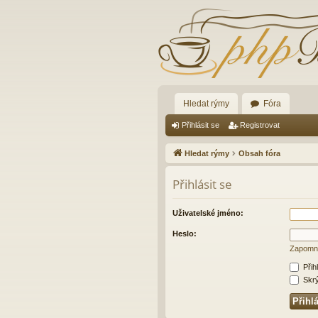
Hledat rýmy
Fóra
Přihlásit se
Registrovat
Hledat rýmy
Obsah fóra
Přihlásit se
Uživatelské jméno:
Heslo:
Zapomně
Přih
Skrýt