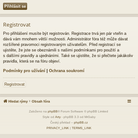
Registrovat
Pro přihlášení musíte být registrován. Registrace trvá jen pár vteřin a
dává vám mnohem větší možnosti. Administrátor fóra též může dávat
rozšířené pravomoci registrovaným uživatelům. Před registrací se
ujistěte, že jste se obeznámili s našimi podmínkami pro použití a
s dalšími pravidly a ujednáními. Také se ujistěte, že si přečtete jakákoliv
pravidla, která se na fóru objeví.
Podmínky pro užívání
|
Ochrana soukromí
Registrovat
Hledat rýmy
Obsah fóra
Založeno na
phpBB
® Forum Software © phpBB Limited
Style od
Arty
- phpBB 3.3 od MrGaby
Český překlad –
phpBB.cz
PRIVACY_LINK
|
TERMS_LINK