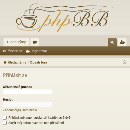
Hledat rýmy
ór
řih
eg
Přihlásit se
Registrovat
a
lá
ist
Hledat rýmy
Obsah fóra
sit
ro
Přihlásit se
se
va
t
Uživatelské jméno:
Heslo:
Zapomněl(a) jsem heslo
Přihlásit mě automaticky při každé návštěvě
Skrýt můj online stav pro toto přihlášení