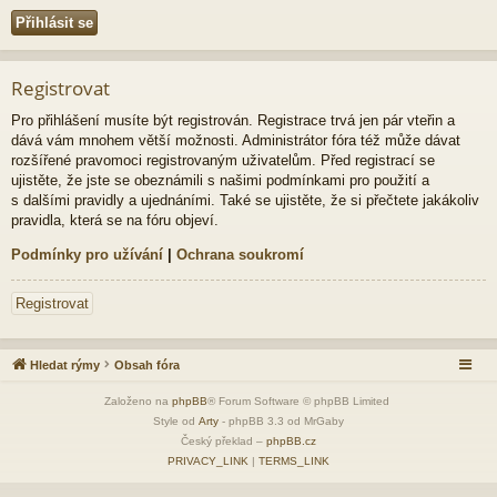
Registrovat
Pro přihlášení musíte být registrován. Registrace trvá jen pár vteřin a
dává vám mnohem větší možnosti. Administrátor fóra též může dávat
rozšířené pravomoci registrovaným uživatelům. Před registrací se
ujistěte, že jste se obeznámili s našimi podmínkami pro použití a
s dalšími pravidly a ujednáními. Také se ujistěte, že si přečtete jakákoliv
pravidla, která se na fóru objeví.
Podmínky pro užívání
|
Ochrana soukromí
Registrovat
Hledat rýmy
Obsah fóra
Založeno na
phpBB
® Forum Software © phpBB Limited
Style od
Arty
- phpBB 3.3 od MrGaby
Český překlad –
phpBB.cz
PRIVACY_LINK
|
TERMS_LINK