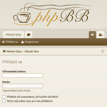
Hledat rýmy
ór
řih
eg
Přihlásit se
Registrovat
a
lá
ist
Hledat rýmy
Obsah fóra
sit
ro
Přihlásit se
se
va
t
Uživatelské jméno:
Heslo:
Zapomněl(a) jsem heslo
Přihlásit mě automaticky při každé návštěvě
Skrýt můj online stav pro toto přihlášení