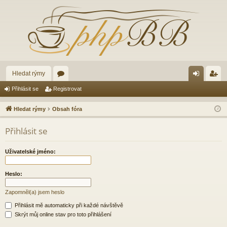
Hledat rýmy
ór
řih
eg
Přihlásit se
Registrovat
a
lá
ist
Hledat rýmy
Obsah fóra
sit
ro
Přihlásit se
se
va
t
Uživatelské jméno:
Heslo:
Zapomněl(a) jsem heslo
Přihlásit mě automaticky při každé návštěvě
Skrýt můj online stav pro toto přihlášení