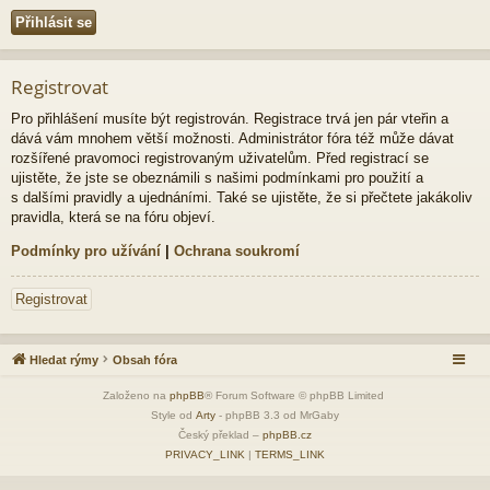
Registrovat
Pro přihlášení musíte být registrován. Registrace trvá jen pár vteřin a
dává vám mnohem větší možnosti. Administrátor fóra též může dávat
rozšířené pravomoci registrovaným uživatelům. Před registrací se
ujistěte, že jste se obeznámili s našimi podmínkami pro použití a
s dalšími pravidly a ujednáními. Také se ujistěte, že si přečtete jakákoliv
pravidla, která se na fóru objeví.
Podmínky pro užívání
|
Ochrana soukromí
Registrovat
Hledat rýmy
Obsah fóra
Založeno na
phpBB
® Forum Software © phpBB Limited
Style od
Arty
- phpBB 3.3 od MrGaby
Český překlad –
phpBB.cz
PRIVACY_LINK
|
TERMS_LINK