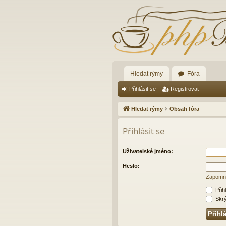
Hledat rýmy
Fóra
Přihlásit se
Registrovat
Hledat rýmy
Obsah fóra
Přihlásit se
Uživatelské jméno:
Heslo:
Zapomně
Přih
Skrýt