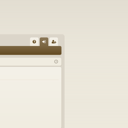
FA
řih
eg
Q
lá
ist
sit
ro
se
va
t