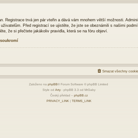
ván. Registrace trvá jen pár vteřin a dává vám mnohem větší možnosti. Admini
živatelům. Před registrací se ujistěte, že jste se obeznámili s našimi podmí
ěte, že si přečtete jakákoliv pravidla, která se na fóru objeví.
 soukromí
Smazat všechny cookie
Založeno na
phpBB
® Forum Software © phpBB Limited
Style od
Arty
- phpBB 3.3 od MrGaby
Český překlad –
phpBB.cz
PRIVACY_LINK
|
TERMS_LINK