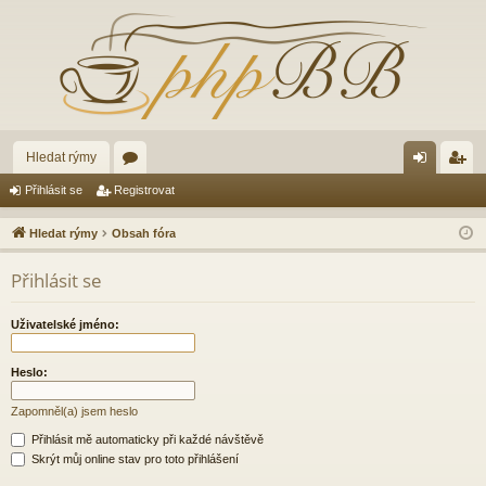
Hledat rýmy
ór
řih
eg
Přihlásit se
Registrovat
a
lá
ist
Hledat rýmy
Obsah fóra
sit
ro
Přihlásit se
se
va
t
Uživatelské jméno:
Heslo:
Zapomněl(a) jsem heslo
Přihlásit mě automaticky při každé návštěvě
Skrýt můj online stav pro toto přihlášení