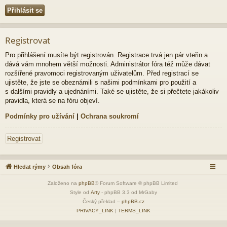
Registrovat
Pro přihlášení musíte být registrován. Registrace trvá jen pár vteřin a
dává vám mnohem větší možnosti. Administrátor fóra též může dávat
rozšířené pravomoci registrovaným uživatelům. Před registrací se
ujistěte, že jste se obeznámili s našimi podmínkami pro použití a
s dalšími pravidly a ujednáními. Také se ujistěte, že si přečtete jakákoliv
pravidla, která se na fóru objeví.
Podmínky pro užívání
|
Ochrana soukromí
Registrovat
Hledat rýmy
Obsah fóra
Založeno na
phpBB
® Forum Software © phpBB Limited
Style od
Arty
- phpBB 3.3 od MrGaby
Český překlad –
phpBB.cz
PRIVACY_LINK
|
TERMS_LINK