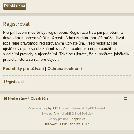
Registrovat
Pro přihlášení musíte být registrován. Registrace trvá jen pár vteřin a
dává vám mnohem větší možnosti. Administrátor fóra též může dávat
rozšířené pravomoci registrovaným uživatelům. Před registrací se
ujistěte, že jste se obeznámili s našimi podmínkami pro použití a
s dalšími pravidly a ujednáními. Také se ujistěte, že si přečtete jakákoliv
pravidla, která se na fóru objeví.
Podmínky pro užívání
|
Ochrana soukromí
Registrovat
Hledat rýmy
Obsah fóra
Založeno na
phpBB
® Forum Software © phpBB Limited
Style od
Arty
- phpBB 3.3 od MrGaby
Český překlad –
phpBB.cz
PRIVACY_LINK
|
TERMS_LINK