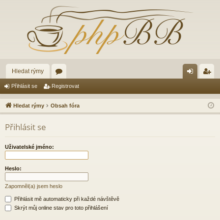
Hledat rýmy
ór
řih
eg
Přihlásit se
Registrovat
a
lá
ist
Hledat rýmy
Obsah fóra
sit
ro
Přihlásit se
se
va
t
Uživatelské jméno:
Heslo:
Zapomněl(a) jsem heslo
Přihlásit mě automaticky při každé návštěvě
Skrýt můj online stav pro toto přihlášení