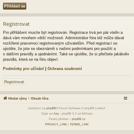
Registrovat
Pro přihlášení musíte být registrován. Registrace trvá jen pár vteřin a
dává vám mnohem větší možnosti. Administrátor fóra též může dávat
rozšířené pravomoci registrovaným uživatelům. Před registrací se
ujistěte, že jste se obeznámili s našimi podmínkami pro použití a
s dalšími pravidly a ujednáními. Také se ujistěte, že si přečtete jakákoliv
pravidla, která se na fóru objeví.
Podmínky pro užívání
|
Ochrana soukromí
Registrovat
Hledat rýmy
Obsah fóra
Založeno na
phpBB
® Forum Software © phpBB Limited
Style od
Arty
- phpBB 3.3 od MrGaby
Český překlad –
phpBB.cz
PRIVACY_LINK
|
TERMS_LINK