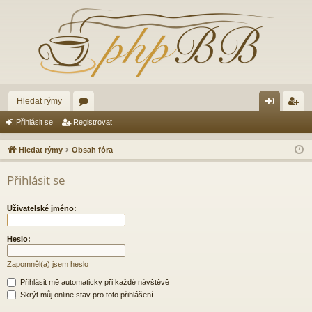
Hledat rýmy
ór
řih
eg
Přihlásit se
Registrovat
a
lá
ist
Hledat rýmy
Obsah fóra
sit
ro
Přihlásit se
se
va
t
Uživatelské jméno:
Heslo:
Zapomněl(a) jsem heslo
Přihlásit mě automaticky při každé návštěvě
Skrýt můj online stav pro toto přihlášení