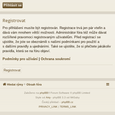
Registrovat
Pro přihlášení musíte být registrován. Registrace trvá jen pár vteřin a
dává vám mnohem větší možnosti. Administrátor fóra též může dávat
rozšířené pravomoci registrovaným uživatelům. Před registrací se
ujistěte, že jste se obeznámili s našimi podmínkami pro použití a
s dalšími pravidly a ujednáními. Také se ujistěte, že si přečtete jakákoliv
pravidla, která se na fóru objeví.
Podmínky pro užívání
|
Ochrana soukromí
Registrovat
Hledat rýmy
Obsah fóra
Založeno na
phpBB
® Forum Software © phpBB Limited
Style od
Arty
- phpBB 3.3 od MrGaby
Český překlad –
phpBB.cz
PRIVACY_LINK
|
TERMS_LINK