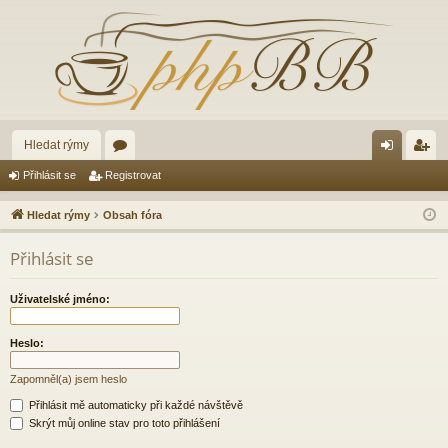
Hledat rýmy
ór
řih
eg
Přihlásit se
Registrovat
a
lá
ist
Hledat rýmy
Obsah fóra
sit
ro
Přihlásit se
se
va
t
Uživatelské jméno:
Heslo:
Zapomněl(a) jsem heslo
Přihlásit mě automaticky při každé návštěvě
Skrýt můj online stav pro toto přihlášení