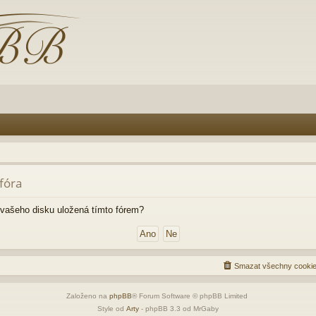
fóra
vašeho disku uložená tímto fórem?
Smazat všechny cookie
Založeno na
phpBB
® Forum Software © phpBB Limited
Style od
Arty
- phpBB 3.3 od MrGaby