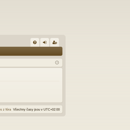
FA
řih
eg
Q
lá
ist
sit
ro
se
va
t
s z fóra
Všechny časy jsou v
UTC+02:00