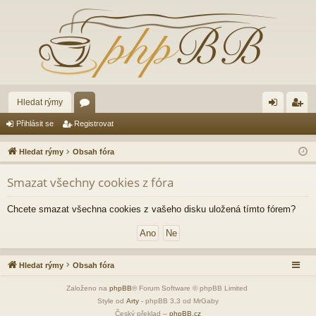
Hledat rýmy
ór
řih
eg
Přihlásit se
Registrovat
a
lá
ist
Hledat rýmy
Obsah fóra
sit
ro
Smazat všechny cookies z fóra
se
va
t
Chcete smazat všechna cookies z vašeho disku uložená tímto fórem?
Hledat rýmy
Obsah fóra
Založeno na
phpBB
® Forum Software © phpBB Limited
Style od
Arty
- phpBB 3.3 od MrGaby
Český překlad –
phpBB.cz