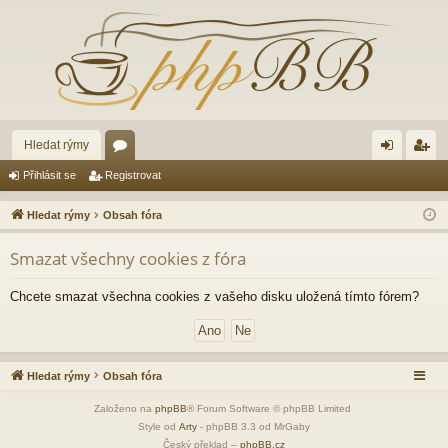
Hledat rýmy
ór
řih
eg
Přihlásit se
Registrovat
a
lá
ist
Hledat rýmy
Obsah fóra
sit
ro
Smazat všechny cookies z fóra
se
va
t
Chcete smazat všechna cookies z vašeho disku uložená tímto fórem?
Hledat rýmy
Obsah fóra
Založeno na
phpBB
® Forum Software © phpBB Limited
Style od
Arty
- phpBB 3.3 od MrGaby
Český překlad –
phpBB.cz