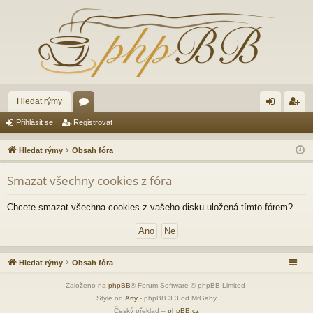
Hledat rýmy
ór
řih
eg
Přihlásit se
Registrovat
a
lá
ist
Hledat rýmy
Obsah fóra
sit
ro
Smazat všechny cookies z fóra
se
va
t
Chcete smazat všechna cookies z vašeho disku uložená tímto fórem?
Hledat rýmy
Obsah fóra
Založeno na
phpBB
® Forum Software © phpBB Limited
Style od
Arty
- phpBB 3.3 od MrGaby
Český překlad –
phpBB.cz