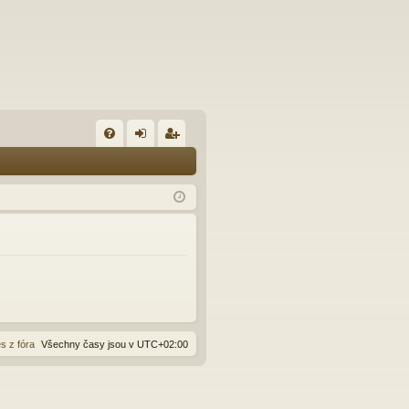
FA
řih
eg
Q
lá
ist
sit
ro
se
va
t
s z fóra
Všechny časy jsou v
UTC+02:00