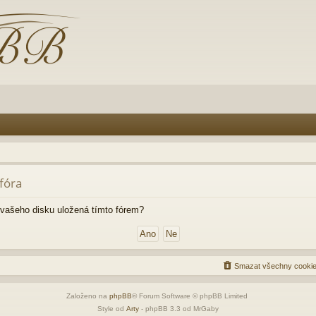
fóra
vašeho disku uložená tímto fórem?
Smazat všechny cookie
Založeno na
phpBB
® Forum Software © phpBB Limited
Style od
Arty
- phpBB 3.3 od MrGaby