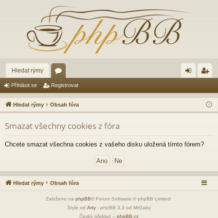
Hledat rýmy
ór
řih
eg
Přihlásit se
Registrovat
a
lá
ist
Hledat rýmy
Obsah fóra
sit
ro
Smazat všechny cookies z fóra
se
va
t
Chcete smazat všechna cookies z vašeho disku uložená tímto fórem?
Hledat rýmy
Obsah fóra
Založeno na
phpBB
® Forum Software © phpBB Limited
Style od
Arty
- phpBB 3.3 od MrGaby
Český překlad –
phpBB.cz